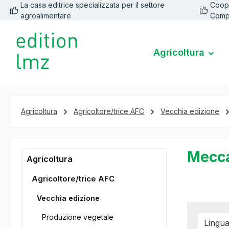
La casa editrice specializzata per il settore
Coope
 ricerca
Passa alla navigazione principale
agroalimentare
Comp
Agricoltura
Agricoltura
Agricoltore/trice AFC
Vecchia edizione
Mecca
Agricoltura
Agricoltore/trice AFC
Vecchia edizione
Produzione vegetale
Lingu