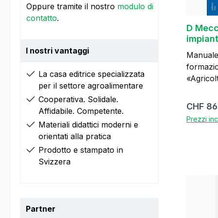
Oppure tramite il nostro
modulo di
contatto
.
D Mecc
impiant
d’appr
I nostri vantaggi
Manuale 
formazio
La casa editrice specializzata
«Agricol
per il settore agroalimentare
AFC» Con
Cooperativa. Solidale.
Scelta e
Prezzo 
CHF 86
Affidabile. Competente.
per riparazioni L
Prezzi inc
Materiali didattici moderni e
metalli Manutenzione e
orientati alla pratica
riparazi
impianti Utilizzo dei macchinari
Prodotto e stampato in
per la l
Svizzera
Utilizzo 
sollevam
delle irroratrici C
colori co
Partner