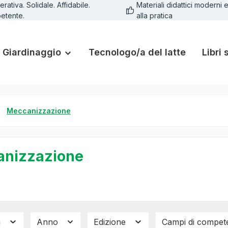
rativa. Solidale. Affidabile.
Materiali didattici moderni e
etente.
alla pratica
Giardinaggio
Tecnologo/a del latte
Libri 
Meccanizzazione
nizzazione
a
Anno
Edizione
Campi di compet