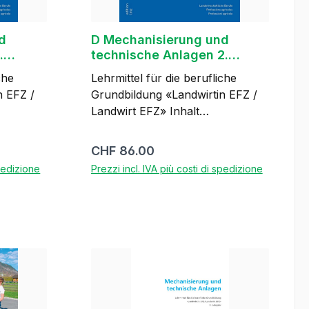
d
D Mechanisierung und
.
technische Anlagen 2.
Lehrjahr
che
Lehrmittel für die berufliche
n EFZ /
Grundbildung «Landwirtin EFZ /
Landwirt EFZ» Inhalt
ktionen:
Berufsfachschule, 30 Lektionen
n und
Materialien für Reparaturen
Prezzo normale:
CHF 86.00
bliche
auswählen und verarbeiten
spedizione
Prezzi incl. IVA più costi di spedizione
Metall bearbeiten Maschinen und
Einrichtungen unterhalten Inhalt
überbetriebliche Kurse: Geräte
Nel carrello
icher
für die Bodenbearbeitung
einsetzen Hebefahrzeuge sicher
ldungen,
einsetzen Pflanzenschutzspritzen
ig 2.
richtig einsetzen Ringheft mit
r
Register, 186 Seiten, ca. 380