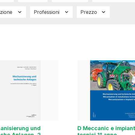
zione
Professioni
Prezzo
D Meccanic e impiant
sche Anlagen, 2.
tecnici 1° anno