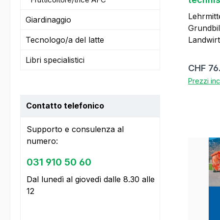
Lehrjah
Lehrmitt
Giardinaggio
Grundbil
Tecnologo/a del latte
Landwirt EF
Berufsfa
Libri specialistici
Material
Prezzo 
CHF 76
auswähl
Prezzi inc
Metall 
Einrichtun
Contatto telefonico
überbetrie
für die 
Supporto e consulenza al
einsetz
numero:
einsetze
richtig einsetzen
031 910 50 60
ca. 380 
Dal lunedì al giovedì dalle 8.30 alle
farbig, t
12
201