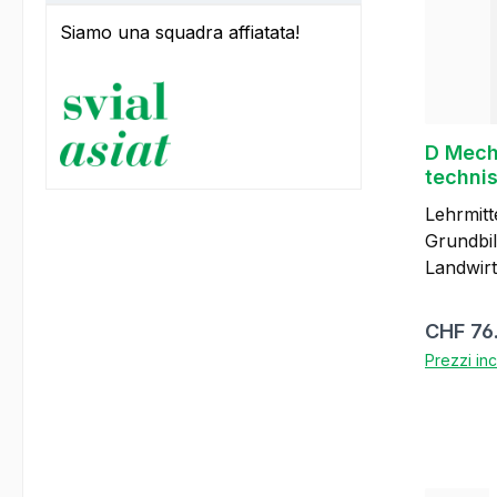
edizione 2019 I
03888-3
Siamo una squadra affiatata!
D Mech
techni
Lehrjah
Lehrmitt
Grundbil
Landwirt EF
Berufsfa
Material
Prezzo 
CHF 76
auswähl
Prezzi inc
Metall 
Einrichtun
überbetrie
für die 
einsetz