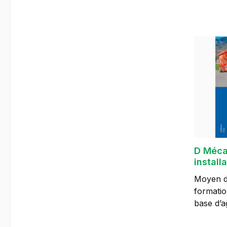
nécessai
semis Co
élévateu
Utiliser
pulvérisateur 186 pa
images, 
partie 2 coule
2018, ré
2020, - 
Corrigend
978-3-0
D Méca
install
3ème 
Moyen d
d'appr
formatio
base d’ag
Contenu 100 l