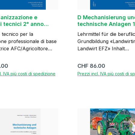
anizzazione e
D Mechanisierung un
i tecnici 2° anno
technische Anlagen 1
endistato
Lehrjahr
tecnico per la
Lehrmittel für die berufli
ne professionale di base
Grundbildung «Landwirti
trice AFC/Agricoltore
Landwirt EFZ» Inhalt
tenuto, 38 lezioni
Berufsfachschule, 30 Le
 lavorazione di materiali
Motorfahrzeuge bediene
normale:
Prezzo normale:
.00
CHF 86.00
avorazione dei
warten Inhalt überbetrie
l. IVA più costi di spedizione
Prezzi incl. IVA più costi di 
Kurse: Maschinen für
one di macchinari e
Pflanzenernährung und
Futterbau einsetzen Die
Nel carrello
Nel carrello
avorazione del suolo
Motorsäge warten und s
sicuro dei mezzi di
einsetzen Ringheft mit Register,
ento Utilizzo corretto
168 Seiten, ca. 320 Abbi
lassificatore a
teils 4-farbig, teils 2-farb
n rubriche in dicromia 2a
Auflage 2017, korrigierte