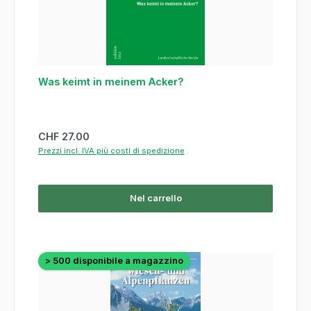
Was keimt in meinem Acker?
Prezzo normale:
CHF 27.00
Prezzi incl. IVA più costi di spedizione
Nel carrello
> 500 disponibile a magazzino