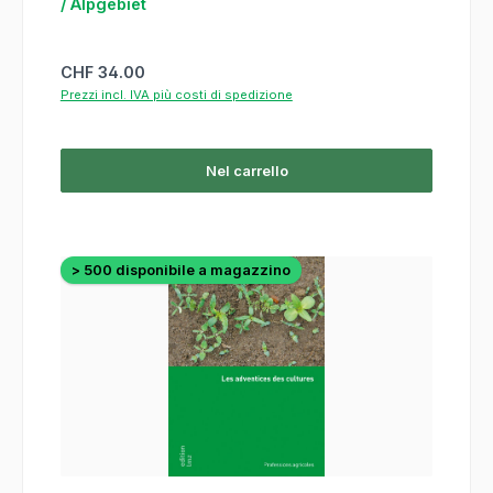
/ Alpgebiet
Prezzo normale:
CHF 34.00
Prezzi incl. IVA più costi di spedizione
Nel carrello
> 500 disponibile a magazzino