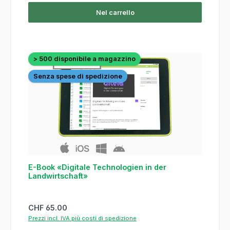
Nel carrello
> 500 disponibile a magazzino
Senza spese di spedizione
E-Book «Digitale Technologien in der
Landwirtschaft»
Prezzo normale:
CHF 65.00
Prezzi incl. IVA più costi di spedizione