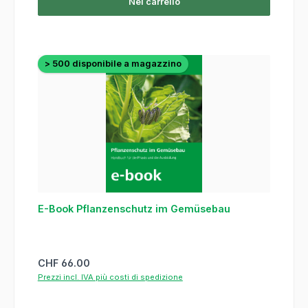
Nel carrello
> 500 disponibile a magazzino
E-Book Pflanzenschutz im Gemüsebau
Prezzo normale:
CHF 66.00
Prezzi incl. IVA più costi di spedizione