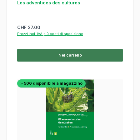
Les adventices des cultures
Prezzo normale:
CHF 27.00
Prezzi incl. IVA più costi di spedizione
Nel carrello
> 500 disponibile a magazzino