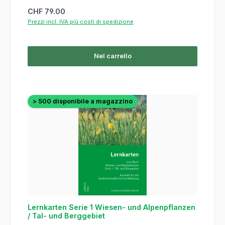
Prezzo normale:
CHF 79.00
Prezzi incl. IVA più costi di spedizione
Nel carrello
> 500 disponibile a magazzino
Lernkarten Serie 1 Wiesen- und Alpenpflanzen
/ Tal- und Berggebiet