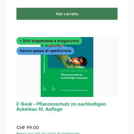
Nel carrello
> 500 disponibile a magazzino
Senza spese di spedizione
E-Book – Pflanzenschutz im nachhaltigen
Ackerbau 10. Auflage
Prezzo normale:
CHF 99.00
Prezzi incl. IVA più costi di spedizione