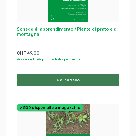
Schede di apprendimento / Piante di prato e di
montagna
Prezzo normale:
CHF 49.00
Prezzi incl. IVA più costi di spedizione
Nel carrello
> 500 disponibile a magazzino