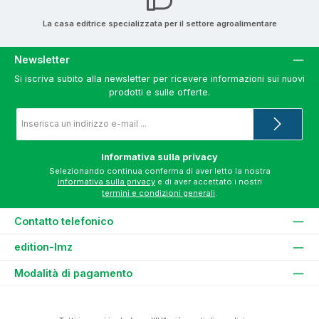
La casa editrice specializzata per il settore agroalimentare
Newsletter
Si iscriva subito alla newsletter per ricevere informazioni sui nuovi
prodotti e sulle offerte.
Indirizzo
e-
mail
*
Informativa sulla privacy
Selezionando continua conferma di aver letto la nostra
informativa sulla privacy
e di aver accettato i nostri
termini e condizioni generali
.
Contatto telefonico
edition-lmz
Modalità di pagamento