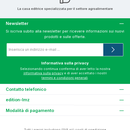
La casa editrice specializzata per il settore agroalimentare
Newsletter
Si iscriva subito alla newsletter per ricevere informazioni sui nuovi
prodotti e sulle offerte.
Indirizzo
e-
mail
*
Informativa sulla privacy
Selezionando continua conferma di aver letto la nostra
informativa sulla privacy
e di aver accettato i nostri
termini e condizioni generali
.
Contatto telefonico
edition-lmz
Modalità di pagamento
Tutti i prezzi includono l'IVA più
costi di spedizione