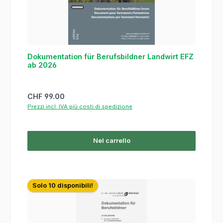
Dokumentation für Berufsbildner Landwirt EFZ
ab 2026
Prezzo normale:
CHF 99.00
Prezzi incl. IVA più costi di spedizione
Nel carrello
Solo 10 disponibili!