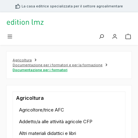
nuto principale
La casa editrice specializzata per il settore agroalimentare
Agricoltura
Documentazione per i formatori e per la formazione
Documentazione per i formatori
Agricoltura
Agricoltore/trice AFC
Addetto/a alle attività agricole CFP
Altri materiali didattici e libri