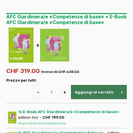
AFC Giardiniera/e «Competenze di base» + E-Book
AFC Giardiniera/e «Competenze di base»
+
CHF 319.00
Invece di CHF 438.00
Prezzo per tutti
−
+
›
Aggiungi al carrello
1x E-Book AFC Giardiniera/e «Competenze di base»
-
edition-lmz -
CHF 199.00
disponibile immediatamente
1x AFC Giardiniera/e «Competenze di base»
- edition-