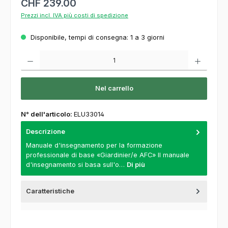
CHF 239.00
Prezzi incl. IVA più costi di spedizione
Disponibile, tempi di consegna: 1 a 3 giorni
Quantità del prodotto: inserisca la quantità desiderata o usi i pulsanti per aumentare o
Nel carrello
N° dell'articolo:
ELU33014
Descrizione
Manuale d'insegnamento per la formazione
professionale di base «Giardinier/e AFC» Il manuale
d'insegnamento si basa sull'o…
Di più
Caratteristiche