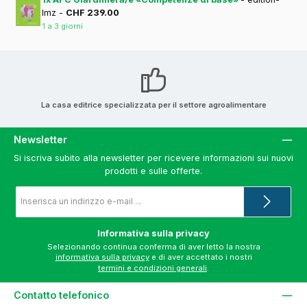
lmz -
CHF 239.00
1 a 3 giorni
La casa editrice specializzata per il settore agroalimentare
Newsletter
Si iscriva subito alla newsletter per ricevere informazioni sui nuovi
prodotti e sulle offerte.
Indirizzo
e-
mail
*
Informativa sulla privacy
Selezionando continua conferma di aver letto la nostra
informativa sulla privacy
e di aver accettato i nostri
termini e condizioni generali
.
Contatto telefonico