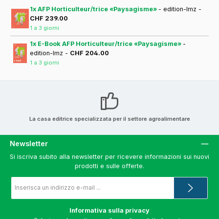
1x AFP Horticulteur/trice «Paysagisme»
- edition-lmz -
CHF 239.00
1 a 3 giorni
1x E-Book AFP Horticulteur/trice «Paysagisme»
-
edition-lmz -
CHF 204.00
1 a 3 giorni
La casa editrice specializzata per il settore agroalimentare
Newsletter
Si iscriva subito alla newsletter per ricevere informazioni sui nuovi
prodotti e sulle offerte.
Indirizzo
e-
mail
*
Informativa sulla privacy