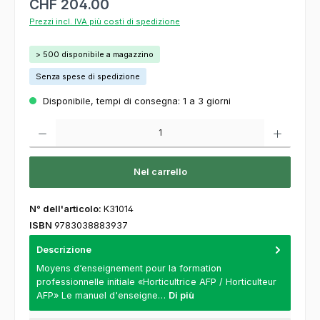
CHF 204.00
Prezzi incl. IVA più costi di spedizione
> 500 disponibile a magazzino
Senza spese di spedizione
Disponibile, tempi di consegna: 1 a 3 giorni
Quantità del prodotto: inserisca la quantità desiderata o usi i pulsanti per aumentare o
Nel carrello
N° dell'articolo:
K31014
ISBN
9783038883937
Descrizione
Moyens d‘enseignement pour la formation
professionnelle initiale «Horticultrice AFP / Horticulteur
AFP» Le manuel d'enseigne…
Di più