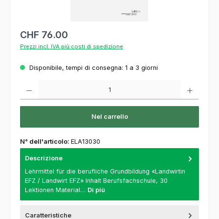
CHF 76.00
Prezzi incl. IVA più costi di spedizione
Disponibile, tempi di consegna: 1 a 3 giorni
Quantità del prodotto: inserisca la quantità desiderata o usi i pulsanti per aumentare o
Nel carrello
N° dell'articolo:
ELA13030
Descrizione
Lehrmittel für die berufliche Grundbildung «Landwirtin
EFZ / Landwirt EFZ» Inhalt Berufsfachschule, 30
Lektionen Material…
Di più
Caratteristiche