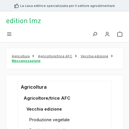
nuto principale
La casa editrice specializzata per il settore agroalimentare
Agricoltura
Agricoltore/trice AFC
Vecchia edizione
Meccanizzazione
Agricoltura
Agricoltore/trice AFC
Vecchia edizione
Produzione vegetale