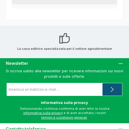
La casa editrice specializzata per il settore agroalimentare
Newsletter
Si iscriva subito alla newsletter per ricevere informazioni sui nuovi
prodotti e sulle offerte.
Indirizzo
e-
mail
*
Informativa sulla privacy
Selezionando continua conferma di aver letto la nostra
informativa sulla privacy
e di aver accettato i nostri
termini e condizioni generali
.
Contatto telefonico