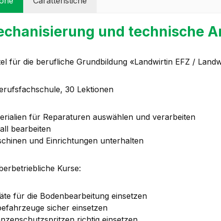
ione
Caratteristiche
chanisierung und technische An
tel für die berufliche Grundbildung «Landwirtin EFZ / Land
Berufsfachschule, 30 Lektionen
erialien für Reparaturen auswählen und verarbeiten
all bearbeiten
chinen und Einrichtungen unterhalten
berbetriebliche Kurse:
äte für die Bodenbearbeitung einsetzen
efahrzeuge sicher einsetzen
anzenschutzspritzen richtig einsetzen