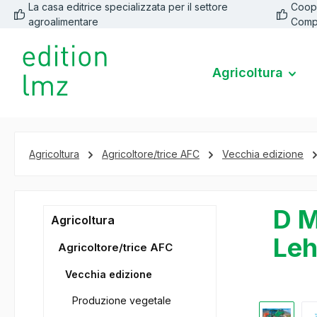
La casa editrice specializzata per il settore
Coope
 ricerca
Passa alla navigazione principale
agroalimentare
Comp
Agricoltura
Agricoltura
Agricoltore/trice AFC
Vecchia edizione
D M
Agricoltura
Leh
Agricoltore/trice AFC
Vecchia edizione
Produzione vegetale
Salta la ga