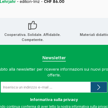
 Lehrjahr
- edition-lmz -
CHF 86.00
Cooperativa. Solidale. Affidabile.
Materiali didatti
Competente.
Newsletter
subito alla newsletter per ricevere informazioni sui nuovi prod
offerte.
Indirizzo
e-
mail
*
Informativa sulla privacy
do continua conferma di aver letto la nostra
informativa sulla priva