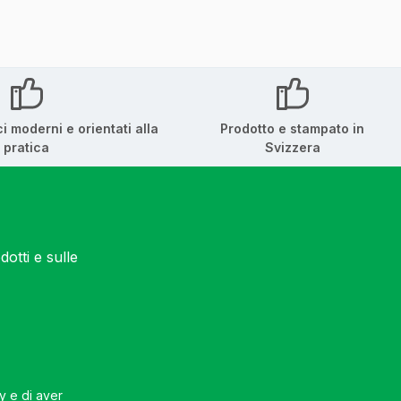
ci moderni e orientati alla
Prodotto e stampato in
pratica
Svizzera
otti e sulle
cy
e di aver