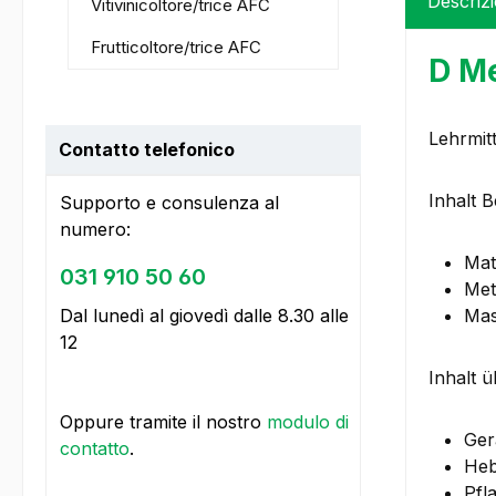
Descriz
Vitivinicoltore/trice AFC
Frutticoltore/trice AFC
D Me
Lehrmit
Contatto telefonico
Inhalt 
Supporto e consulenza al
numero:
Mat
031 910 50 60
Met
Dal lunedì al giovedì dalle 8.30 alle
Mas
12
Inhalt ü
Oppure tramite il nostro
modulo di
Ger
contatto
.
Heb
Pfl