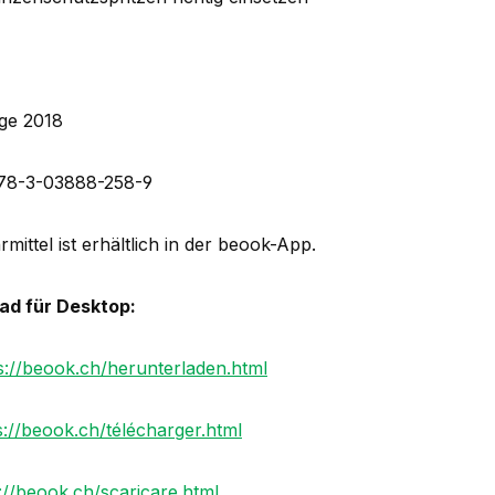
age 2018
78-3-03888-258-9
mittel ist erhältlich in der beook-App.
ad für Desktop:
s://beook.ch/herunterladen.html
s://beook.ch/télécharger.html
://beook.ch/scaricare.html