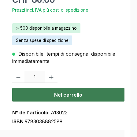
Prezzi incl. IVA più costi di spedizione
> 500 disponibile a magazzino
Senza spese di spedizione
Disponibile, tempi di consegna: disponibile
immediatamente
Quantità del prodotto: inserisca la quantità desiderata o usi i pulsanti
Nel carrello
N° dell'articolo:
A13022
ISBN
9783038882589