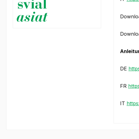
Downloa
Downloa
Anleitu
DE
http
FR
http
IT
http