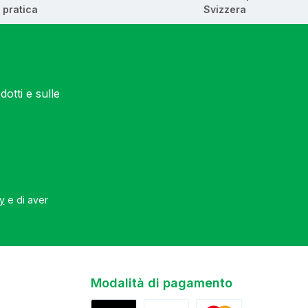
pratica
Svizzera
otti e sulle
cy
e di aver
Modalità di pagamento