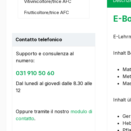
Descriz
Vitivinicoltore/trice AFC
Frutticoltore/trice AFC
E-Bo
E-Lehrm
Contatto telefonico
Inhalt 
Supporto e consulenza al
numero:
Mat
031 910 50 60
Met
Dal lunedì al giovedì dalle 8.30 alle
Mas
12
Inhalt ü
Oppure tramite il nostro
modulo di
Ger
contatto
.
Heb
Pfl