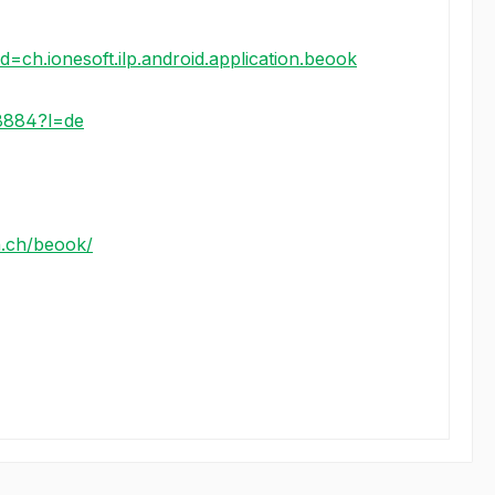
id=ch.ionesoft.ilp.android.application.beook
8884?l=de
n.ch/beook/