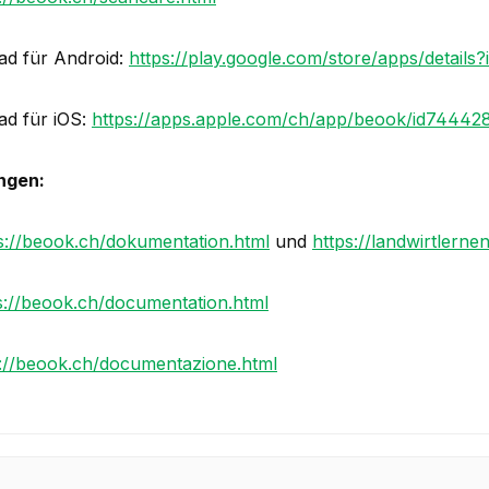
d für Android:
https://play.google.com/store/apps/details?
d für iOS:
https://apps.apple.com/ch/app/beook/id74442
ngen:
s://beook.ch/dokumentation.html
und
https://landwirtlerne
s://beook.ch/documentation.html
s://beook.ch/documentazione.html