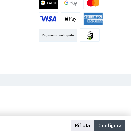
Twint
Google Pay
Mastercard
Visa
Apple Pay
American Express
Pagamento anticipato
Fattura
Rifiuta
Configura