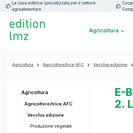
La casa editrice specializzata per il settore
Coope
 ricerca
Passa alla navigazione principale
agroalimentare
Comp
Agricoltura
Agricoltura
Agricoltore/trice AFC
Vecchia edizione
E-B
Agricoltura
2. 
Agricoltore/trice AFC
Vecchia edizione
Produzione vegetale
Salta la ga