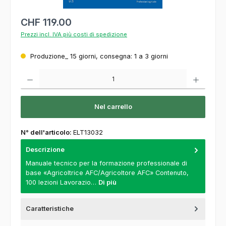
CHF 119.00
Prezzi incl. IVA più costi di spedizione
Produzione_ 15 giorni, consegna: 1 a 3 giorni
Quantità del prodotto: inserisca la quantità desiderata o usi i pulsanti per aumentare o
Nel carrello
N° dell'articolo:
ELT13032
Descrizione
Manuale tecnico per la formazione professionale di
base «Agricoltrice AFC/Agricoltore AFC» Contenuto,
100 lezioni Lavorazio…
Di più
Caratteristiche