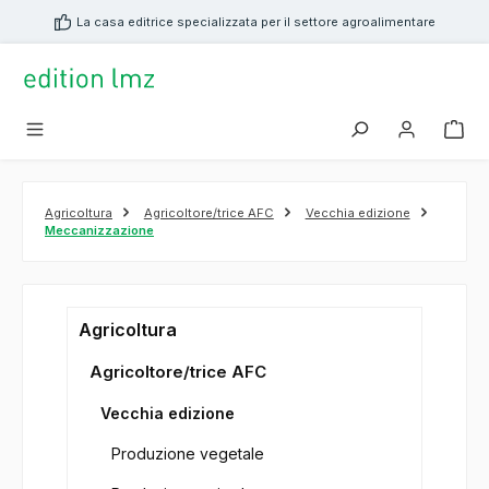
nuto principale
La casa editrice specializzata per il settore agroalimentare
Agricoltura
Agricoltore/trice AFC
Vecchia edizione
Meccanizzazione
Agricoltura
Agricoltore/trice AFC
Vecchia edizione
Produzione vegetale