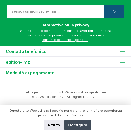
Indirizzo
e-
mail
*
Informativa sulla privacy
Selezionando continua conferma di aver letto la nostra
informativa sulla privacy
e di aver accettato i nostri
termini e condizioni generali
.
Contatto telefonico
edition-lmz
Modalità di pagamento
Tutti i prezzi includono l'IVA più
costi di spedizione
© 2026 Edition-lmz - All Rights Reserved.
Questo sito Web utilizza i cookie per garantire la migliore esperienza
possibile.
Ulteriori informazioni ...
Rifiuta
Configura