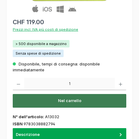
CHF 119.00
Prezzi incl. IVA più costi di spedizione
> 500 disponibile a magazzino
Senza spese di spedizione
Disponibile, tempi di consegna: disponibile
immediatamente
Quantità del prodotto: inserisca la quantità desiderata o usi i pulsanti per aumentare o
Nel carrello
N° dell'articolo:
A13032
ISBN
9783038882794
Descrizione