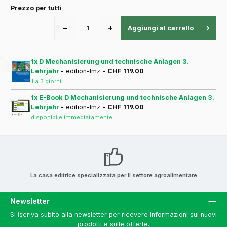
Prezzo per tutti
−
+
›
Aggiungi al carrello
1x D Mechanisierung und technische Anlagen 3.
Lehrjahr
- edition-lmz -
CHF 119.00
1 a 3 giorni
1x E-Book D Mechanisierung und technische Anlagen 3.
Lehrjahr
- edition-lmz -
CHF 119.00
disponibile immediatamente
La casa editrice specializzata per il settore agroalimentare
Newsletter
Si iscriva subito alla newsletter per ricevere informazioni sui nuovi
prodotti e sulle offerte.