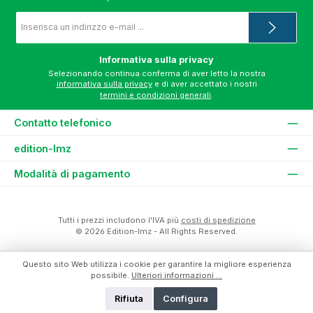
Indirizzo
e-
mail
*
Informativa sulla privacy
Selezionando continua conferma di aver letto la nostra
informativa sulla privacy
e di aver accettato i nostri
termini e condizioni generali
.
Contatto telefonico
edition-lmz
Modalità di pagamento
Tutti i prezzi includono l'IVA più
costi di spedizione
© 2026 Edition-lmz - All Rights Reserved.
Questo sito Web utilizza i cookie per garantire la migliore esperienza
possibile.
Ulteriori informazioni ...
Rifiuta
Configura