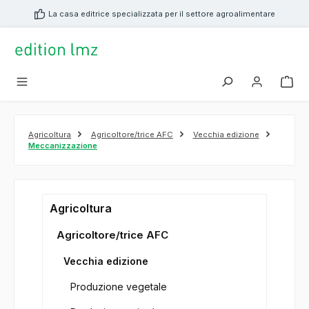
nuto principale
La casa editrice specializzata per il settore agroalimentare
Agricoltura
Agricoltore/trice AFC
Vecchia edizione
Meccanizzazione
Agricoltura
Agricoltore/trice AFC
Vecchia edizione
Produzione vegetale