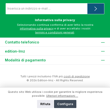
Indirizzo
e-
mail
*
Informativa sulla privacy
Selezionando continua conferma di aver letto la nostra
informativa sulla privacy
e di aver accettato i nostri
termini e condizioni generali
.
Contatto telefonico
edition-lmz
Modalità di pagamento
Tutti i prezzi includono l'IVA più
costi di spedizione
© 2026 Edition-lmz - All Rights Reserved.
Questo sito Web utilizza i cookie per garantire la migliore esperienza
possibile.
Ulteriori informazioni ...
Rifiuta
Configura