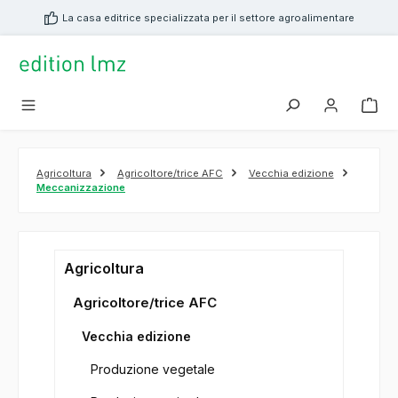
nuto principale
La casa editrice specializzata per il settore agroalimentare
Agricoltura
Agricoltore/trice AFC
Vecchia edizione
Meccanizzazione
Agricoltura
Agricoltore/trice AFC
Vecchia edizione
Produzione vegetale