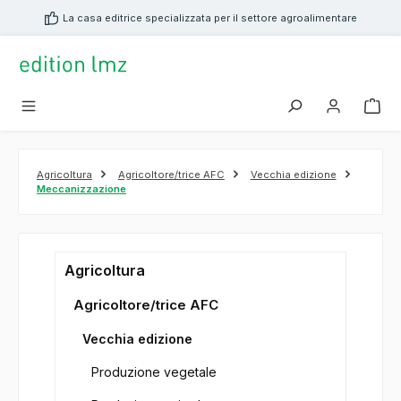
nuto principale
La casa editrice specializzata per il settore agroalimentare
Agricoltura
Agricoltore/trice AFC
Vecchia edizione
Meccanizzazione
Agricoltura
Agricoltore/trice AFC
Vecchia edizione
Produzione vegetale