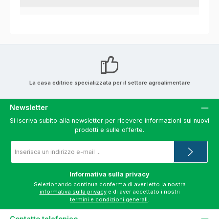
La casa editrice specializzata per il settore agroalimentare
Newsletter
Si iscriva subito alla newsletter per ricevere informazioni sui nuovi
prodotti e sulle offerte.
Indirizzo
e-
mail
*
Informativa sulla privacy
Selezionando continua conferma di aver letto la nostra
informativa sulla privacy
e di aver accettato i nostri
termini e condizioni generali
.
Contatto telefonico