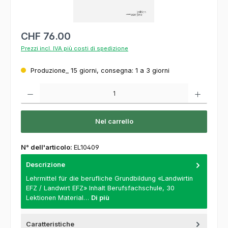
CHF 76.00
Prezzi incl. IVA più costi di spedizione
Produzione_ 15 giorni, consegna: 1 a 3 giorni
Quantità del prodotto: inserisca la quantità desiderata o usi i pulsanti per aumentare o
Nel carrello
N° dell'articolo:
EL10409
Descrizione
Lehrmittel für die berufliche Grundbildung «Landwirtin
EFZ / Landwirt EFZ» Inhalt Berufsfachschule, 30
Lektionen Material…
Di più
Caratteristiche