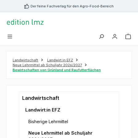
alt springen
Der feine Fachverlag für den Agro-Food-Bereich
Landwirtschaft
Landwirt:in EFZ
Neue Lehrmittel ab Schuljahr 2026/2027
Bewirtschaften von Grünland und Raufutterflächen
Landwirtschaft
Landwirt:in EFZ
Bisherige Lehrmittel
Neue Lehrmittel ab Schuljahr