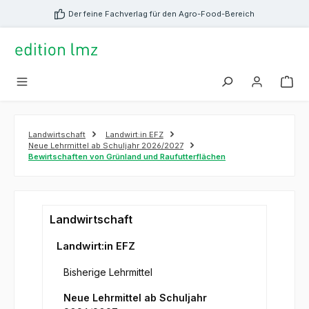
alt springen
Der feine Fachverlag für den Agro-Food-Bereich
Landwirtschaft
Landwirt:in EFZ
Neue Lehrmittel ab Schuljahr 2026/2027
Bewirtschaften von Grünland und Raufutterflächen
Landwirtschaft
Landwirt:in EFZ
Bisherige Lehrmittel
Neue Lehrmittel ab Schuljahr