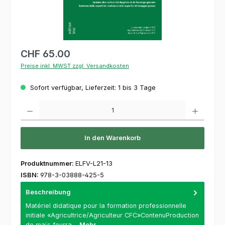
CHF 65.00
Preise inkl. MWST zzgl. Versandkosten
Sofort verfügbar, Lieferzeit: 1 bis 3 Tage
Produkt Anzahl: Gib den gewünschten Wert ein oder benutze die Schaltflächen um die 
In den Warenkorb
Produktnummer:
ELFV-L21-13
ISBN:
978-3-03888-425-5
Beschreibung
Matériel didatique pour la formation professionnelle
initiale «Agricultrice/Agriculteur CFC»ContenuProduction
de maïs fourra…
Mehr