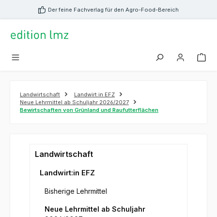
alt springen
Der feine Fachverlag für den Agro-Food-Bereich
Landwirtschaft
Landwirt:in EFZ
Neue Lehrmittel ab Schuljahr 2026/2027
Bewirtschaften von Grünland und Raufutterflächen
Landwirtschaft
Landwirt:in EFZ
Bisherige Lehrmittel
Neue Lehrmittel ab Schuljahr