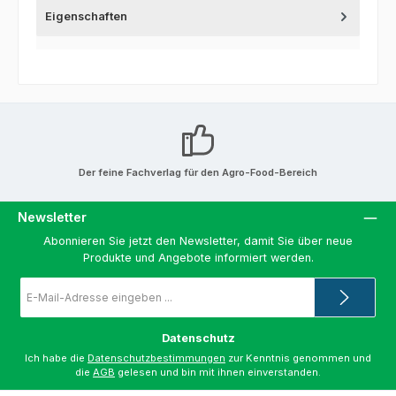
Eigenschaften
Der feine Fachverlag für den Agro-Food-Bereich
Newsletter
Abonnieren Sie jetzt den Newsletter, damit Sie über neue
Produkte und Angebote informiert werden.
E-
Mail-
Adresse
*
Datenschutz
Ich habe die
Datenschutzbestimmungen
zur Kenntnis genommen und
die
AGB
gelesen und bin mit ihnen einverstanden.