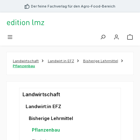
alt springen
Der feine Fachverlag für den Agro-Food-Bereich
Landwirtschaft
Landwirt:in EFZ
Bisherige Lehrmittel
Pflanzenbau
Landwirtschaft
Landwirt:in EFZ
Bisherige Lehrmittel
Pflanzenbau