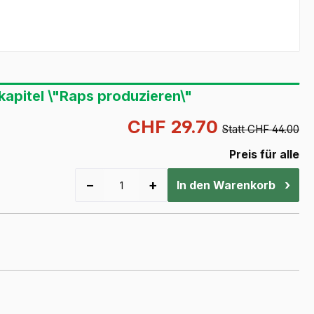
apitel \"Raps produzieren\"
CHF 29.70
Statt CHF 44.00
Preis für alle
−
+
›
In den Warenkorb