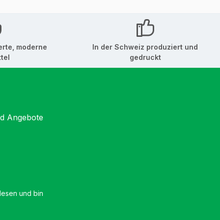
erte, moderne
In der Schweiz produziert und
tel
gedruckt
nd Angebote
esen und bin