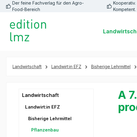
Der feine Fachverlag für den Agro-
Kooperativ. 
springen
Zur Hauptnavigation springen
Food-Bereich
Kompetent.
Landwirtsch
Landwirtschaft
Landwirt:in EFZ
Bisherige Lehrmittel
A 7
Landwirtschaft
pro
Landwirt:in EFZ
Bisherige Lehrmittel
Pflanzenbau
Bildergale