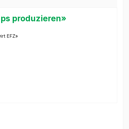
aps produzieren»
wirt EFZ»