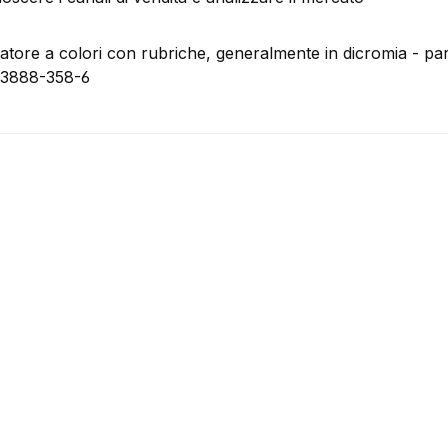
catore a colori con rubriche, generalmente in dicromia - p
03888-358-6