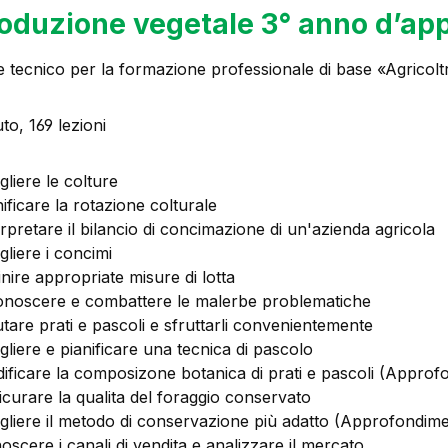
oduzione vegetale 3° anno d’ap
 tecnico per la formazione professionale di base «Agricol
o, 169 lezioni
gliere le colture
ificare la rotazione colturale
erpretare il bilancio di concimazione di un'azienda agricola
gliere i concimi
inire appropriate misure di lotta
onoscere e combattere le malerbe problematiche
utare prati e pascoli e sfruttarli convenientemente
gliere e pianificare una tecnica di pascolo
ificare la composizone botanica di prati e pascoli (Approf
icurare la qualita del foraggio conservato
gliere il metodo di conservazione più adatto (Approfondim
oscere i canali di vendita e analizzare il mercato