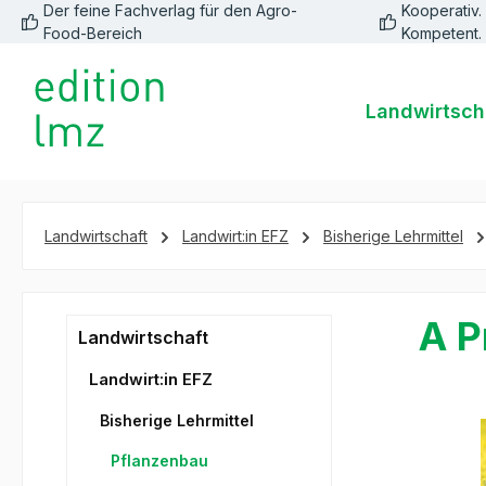
Der feine Fachverlag für den Agro-
Kooperativ. 
springen
Zur Hauptnavigation springen
Food-Bereich
Kompetent.
Landwirtsch
Landwirtschaft
Landwirt:in EFZ
Bisherige Lehrmittel
A P
Landwirtschaft
Landwirt:in EFZ
Bisherige Lehrmittel
Bildergale
Pflanzenbau