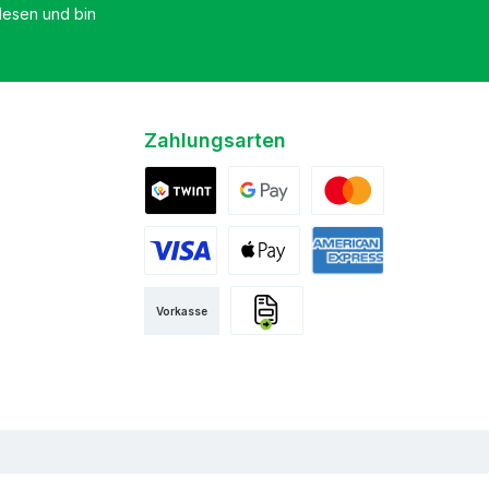
esen und bin
Zahlungsarten
Twint
Google Pay
Mastercard
Visa
Apple Pay
American Express
Vorkasse
Rechnung