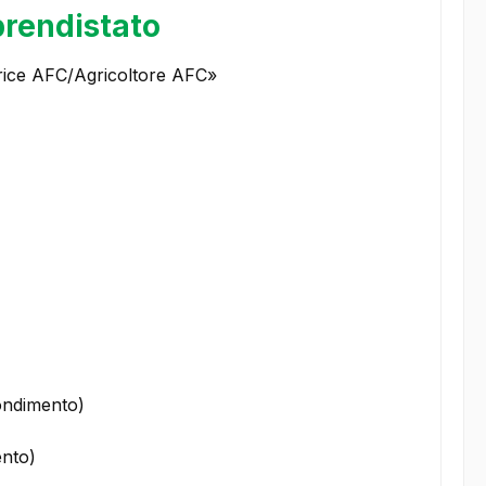
prendistato
trice AFC/Agricoltore AFC»
ondimento)
ento)