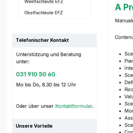
Weinfachleute EFZ
A Pr
Obstfachleute EFZ
Manuale
Contenut
Telefonischer Kontakt
Sce
Unterstützung und Beratung
Pian
unter:
Int
031 910 50 60
Sce
Def
Mo bis Do, 8.30 bis 12 Uhr
Ric
Val
Sce
Oder über unser
Kontaktformular
.
Mod
Ass
Sce
Unsere Vorteile
Con