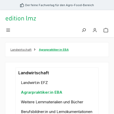
alt springen
Der feine Fachverlag für den Agro-Food-Bereich
Landwirtschaft
Agrarpraktiker:in EBA
Landwirtschaft
Landwirt:in EFZ
Agrarpraktiker:in EBA
Weitere Lernmaterialien und Bücher
Berufsbildner:in und Lernokumentationen