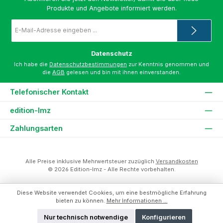
Produkte und Angebote informiert werden.
E-
Mail-
Adresse
*
Datenschutz
Ich habe die
Datenschutzbestimmungen
zur Kenntnis genommen und
die
AGB
gelesen und bin mit ihnen einverstanden.
Telefonischer Kontakt
edition-lmz
Zahlungsarten
Alle Preise inklusive Mehrwertsteuer zuzüglich
Versandkosten
© 2026 Edition-lmz - Alle Rechte vorbehalten.
Diese Website verwendet Cookies, um eine bestmögliche Erfahrung
bieten zu können.
Mehr Informationen ...
Nur technisch notwendige
Konfigurieren