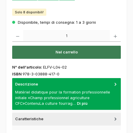
Solo 8 disponibili!
Disponibile, tempi di consegna: 1 a 3 giorni
Quantità del prodotto: inserisca la quantità desiderata o usi i pulsanti per aumentare o
Nel carrello
N° dell'articolo:
ELFV-L04-02
ISBN
978-3-03888-417-0
Descrizione
Matériel didatique pour la formation professionnelle
initiale «Champ professionnel agriculture
CFC»ContenuLa culture fourrag…
Di più
Caratteristiche