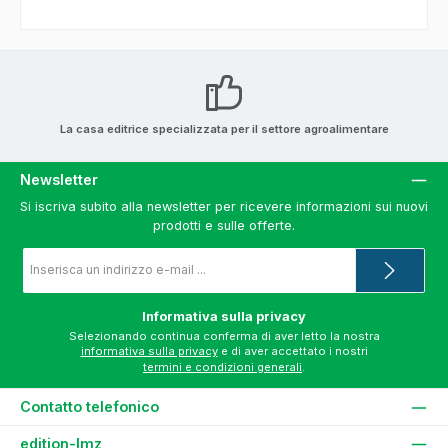
La casa editrice specializzata per il settore agroalimentare
Newsletter
Si iscriva subito alla newsletter per ricevere informazioni sui nuovi
prodotti e sulle offerte.
Indirizzo
e-
mail
*
Informativa sulla privacy
Selezionando continua conferma di aver letto la nostra
informativa sulla privacy
e di aver accettato i nostri
termini e condizioni generali
.
Contatto telefonico
edition-lmz