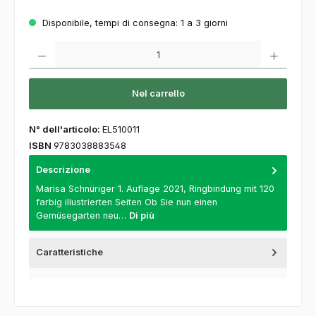
Disponibile, tempi di consegna: 1 a 3 giorni
Quantità del prodotto: inserisca la quantità desiderata o usi i pulsanti per aumentare o
Nel carrello
N° dell'articolo:
EL510011
ISBN
9783038883548
Descrizione
Marisa Schnüriger 1. Auflage 2021, Ringbindung mit 120
farbig illustrierten Seiten Ob Sie nun einen
Gemüsegarten neu…
Di più
Caratteristiche