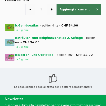
−
+
›
Aggiungi al carrello
1x Gemüseatlas
- edition-lmz -
CHF 34.00
1 a 3 giorni
1x Kräuter- und Heilpflanzenatlas 2. Auflage
- edition-
lmz -
CHF 34.00
1 a 3 giorni
1x Beeren- und Obstatlas
- edition-lmz -
CHF 34.00
1 a 3 giorni
La casa editrice specializzata per il settore agroalimentare
Newsletter
Si iscriva subito alla newsletter per ricevere informazioni sui nuovi