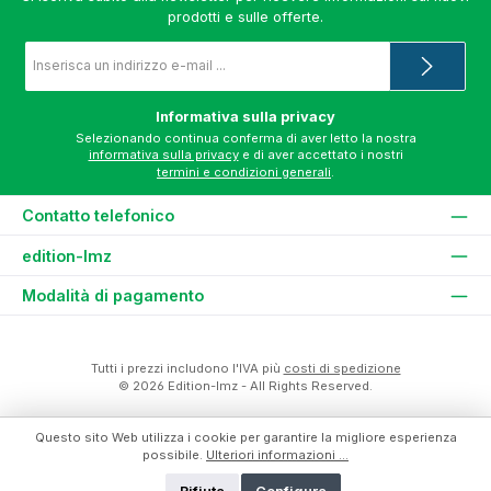
prodotti e sulle offerte.
Indirizzo
e-
mail
*
Informativa sulla privacy
Selezionando continua conferma di aver letto la nostra
informativa sulla privacy
e di aver accettato i nostri
termini e condizioni generali
.
Contatto telefonico
edition-lmz
Modalità di pagamento
Tutti i prezzi includono l'IVA più
costi di spedizione
© 2026 Edition-lmz - All Rights Reserved.
Questo sito Web utilizza i cookie per garantire la migliore esperienza
possibile.
Ulteriori informazioni ...