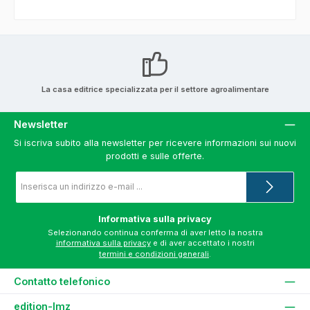
La casa editrice specializzata per il settore agroalimentare
Newsletter
Si iscriva subito alla newsletter per ricevere informazioni sui nuovi
prodotti e sulle offerte.
Indirizzo
e-
mail
*
Informativa sulla privacy
Selezionando continua conferma di aver letto la nostra
informativa sulla privacy
e di aver accettato i nostri
termini e condizioni generali
.
Contatto telefonico
edition-lmz