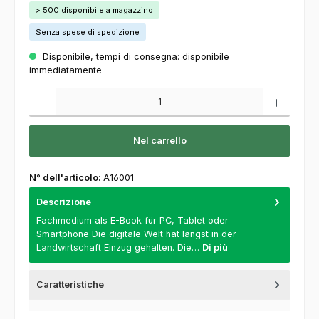
> 500 disponibile a magazzino
Senza spese di spedizione
Disponibile, tempi di consegna: disponibile
immediatamente
Quantità del prodotto: inserisca la quantità desiderata o usi i pulsanti per aumentare o
Nel carrello
N° dell'articolo:
A16001
Descrizione
Fachmedium als E-Book für PC, Tablet oder
Smartphone Die digitale Welt hat längst in der
Landwirtschaft Einzug gehalten. Die…
Di più
Caratteristiche