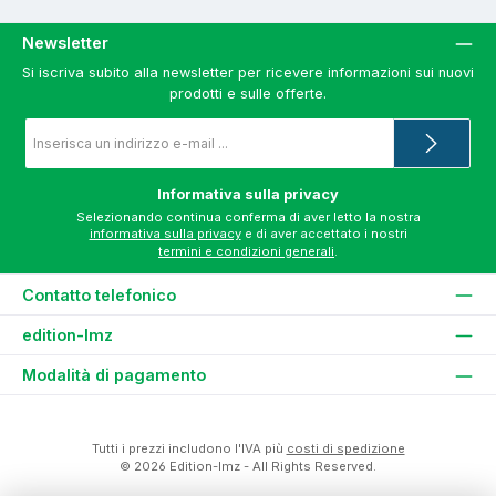
Newsletter
Si iscriva subito alla newsletter per ricevere informazioni sui nuovi
prodotti e sulle offerte.
Indirizzo
e-
mail
*
Informativa sulla privacy
Selezionando continua conferma di aver letto la nostra
informativa sulla privacy
e di aver accettato i nostri
termini e condizioni generali
.
Contatto telefonico
edition-lmz
Modalità di pagamento
Tutti i prezzi includono l'IVA più
costi di spedizione
© 2026 Edition-lmz - All Rights Reserved.