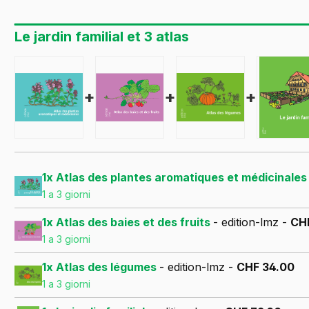
Le jardin familial et 3 atlas
+
+
+
1x Atlas des plantes aromatiques et médicinale
1 a 3 giorni
1x Atlas des baies et des fruits
- edition-lmz -
CH
1 a 3 giorni
1x Atlas des légumes
- edition-lmz -
CHF 34.00
1 a 3 giorni