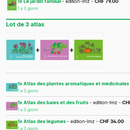
1x Le jardin familial
- edition-lmz -
CHF 79.00
1 a 3 giorni
Lot de 3 atlas
+
+
1x Atlas des plantes aromatiques et médicinale
1 a 3 giorni
1x Atlas des baies et des fruits
- edition-lmz -
CH
1 a 3 giorni
1x Atlas des légumes
- edition-lmz -
CHF 34.00
1 a 3 giorni