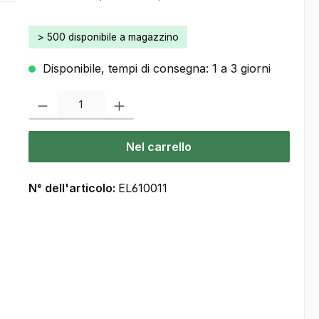
> 500 disponibile a magazzino
Disponibile, tempi di consegna: 1 a 3 giorni
Quantità del prodotto: inserisca la quantità desiderata o usi i pulsanti
Nel carrello
N° dell'articolo:
EL610011