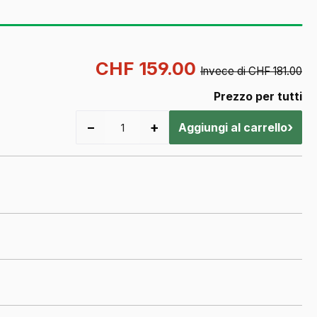
CHF 159.00
Invece di CHF 181.00
Prezzo per tutti
−
+
›
Aggiungi al carrello