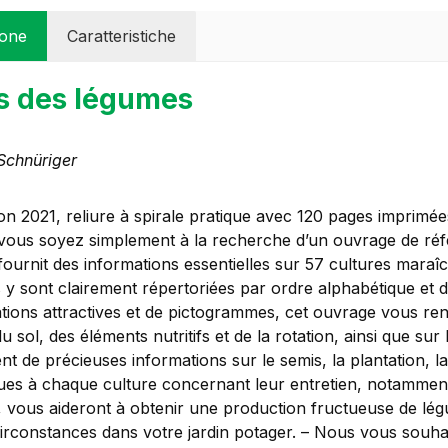
ione
Caratteristiche
s des légumes
Schnüriger
tion 2021, reliure à spirale pratique avec 120 pages imprim
ous soyez simplement à la recherche d’un ouvrage de référe
 fournit des informations essentielles sur 57 cultures mara
 y sont clairement répertoriées par ordre alphabétique et d
rations attractives et de pictogrammes, cet ouvrage vous ren
du sol, des éléments nutritifs et de la rotation, ainsi que sur 
t de précieuses informations sur le semis, la plantation, la
ues à chaque culture concernant leur entretien, notamment la
, vous aideront à obtenir une production fructueuse de l
circonstances dans votre jardin potager. – Nous vous souha