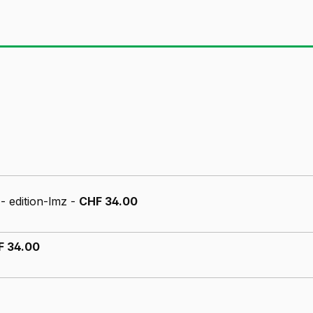
s
- edition-lmz -
CHF 34.00
F 34.00