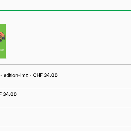
s
- edition-lmz -
CHF 34.00
F 34.00