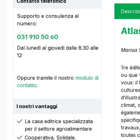
Contatto telefonico
Descriz
Supporto e consulenza al
numero:
Atla
031 910 50 60
Dal lunedì al giovedì dalle 8.30 alle
Marisa 
12
1re édi
ou que v
Oppure tramite il nostro
modulo di
vous: il
contatto
.
cultures
d’illust
climat, 
I nostri vantaggi
égalemen
spécifiq
La casa editrice specializzata
travaux
per il settore agroalimentare
toutes 
Cooperativa. Solidale.