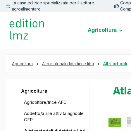
La casa editrice specializzata per il settore
Coope
 ricerca
Passa alla navigazione principale
agroalimentare
Comp
Agricoltura
Agricoltura
Altri materiali didattici e libri
Altri articoli
Atl
Agricoltura
Agricoltore/trice AFC
Addetto/a alle attività agricole
Salta la ga
CFP
Altri materiali didattici e libri