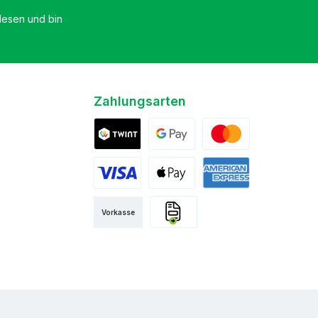
esen und bin
Zahlungsarten
Twint
Google Pay
Mastercard
Visa
Apple Pay
American Express
Vorkasse
Rechnung