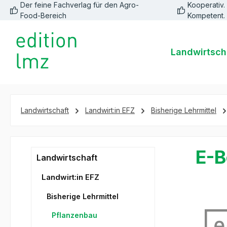
Der feine Fachverlag für den Agro-
Kooperativ. 
springen
Zur Hauptnavigation springen
Food-Bereich
Kompetent.
Landwirtsch
Landwirtschaft
Landwirt:in EFZ
Bisherige Lehrmittel
E-B
Landwirtschaft
Landwirt:in EFZ
Bisherige Lehrmittel
Bildergale
Pflanzenbau