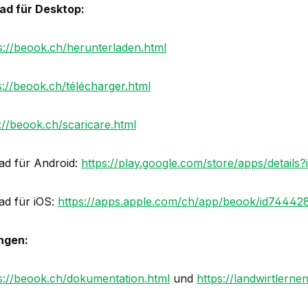
ad für Desktop:
s://beook.ch/herunterladen.html
s://beook.ch/télécharger.html
://beook.ch/scaricare.html
d für Android:
https://play.google.com/store/apps/details?
d für iOS:
https://apps.apple.com/ch/app/beook/id74442
ngen:
s://beook.ch/dokumentation.html
und
https://landwirtlerne