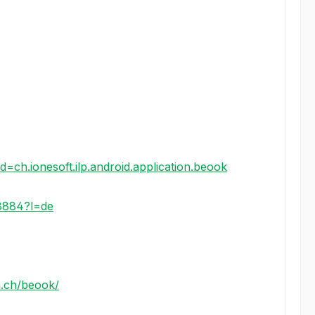
id=ch.ionesoft.ilp.android.application.beook
8884?l=de
n.ch/beook/