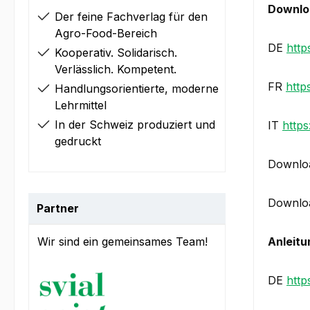
Downlo
Der feine Fachverlag für den
Agro-Food-Bereich
DE
http
Kooperativ. Solidarisch.
Verlässlich. Kompetent.
FR
http
Handlungsorientierte, moderne
Lehrmittel
In der Schweiz produziert und
IT
https
gedruckt
Downloa
Downloa
Partner
Wir sind ein gemeinsames Team!
Anleitu
DE
http