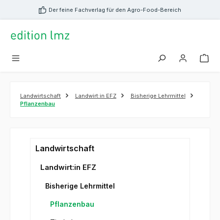
alt springen
Der feine Fachverlag für den Agro-Food-Bereich
Landwirtschaft
Landwirt:in EFZ
Bisherige Lehrmittel
Pflanzenbau
Landwirtschaft
Landwirt:in EFZ
Bisherige Lehrmittel
Pflanzenbau