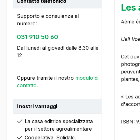
Contatto telefonico
Les 
Supporto e consulenza al
4ème éd
numero:
031 910 50 60
Ueli Vo
Dal lunedì al giovedì dalle 8.30 alle
12
Cet ouv
photogra
peuvent
Oppure tramite il nostro
modulo di
plantes,
contatto
.
« Les ad
d'acco
I nostri vantaggi
La casa editrice specializzata
ISBN: 9
per il settore agroalimentare
Cooperativa. Solidale.