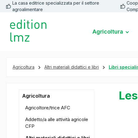
La casa editrice specializzata per il settore
Coope
 ricerca
Passa alla navigazione principale
agroalimentare
Comp
Agricoltura
Agricoltura
Altri materiali didattici e libri
Libri speciali
Les
Agricoltura
Agricoltore/trice AFC
Addetto/a alle attività agricole
Salta la ga
CFP
Altri materiali didattici e libri