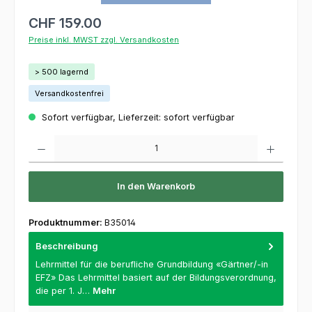
CHF 159.00
Preise inkl. MWST zzgl. Versandkosten
> 500 lagernd
Versandkostenfrei
Sofort verfügbar, Lieferzeit: sofort verfügbar
Produkt Anzahl: Gib den gewünschten Wert ein oder benutze die Schaltflächen um die 
In den Warenkorb
Produktnummer:
B35014
Beschreibung
Lehrmittel für die berufliche Grundbildung «Gärtner/-in
EFZ» Das Lehrmittel basiert auf der Bildungsverordnung,
die per 1. J…
Mehr