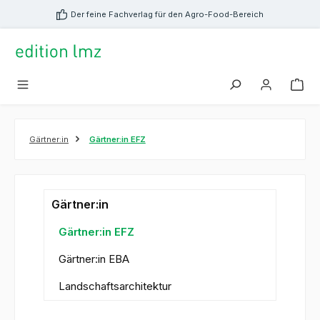
alt springen
Der feine Fachverlag für den Agro-Food-Bereich
Gärtner:in
Gärtner:in EFZ
Gärtner:in
Gärtner:in EFZ
Gärtner:in EBA
Landschaftsarchitektur