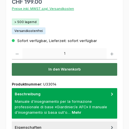
CHF 199.00
Preise inkl. MWST zzgl. Versandkosten
> 500 lagernd
Versandkostenfrei
Sofort verfügbar, Lieferzeit: sofort verfügbar
Produkt Anzahl: Gib den gewünschten Wert ein oder benutze die Schaltflächen um die 
In den Warenkorb
Produktnummer:
U33014
Beschreibung
Manuale d'insegnamento per la formazione
professionale di base «Giardinier/e AFC» Il manuale
d'insegnamento si basa sull'o…
Mehr
Eigenschaften