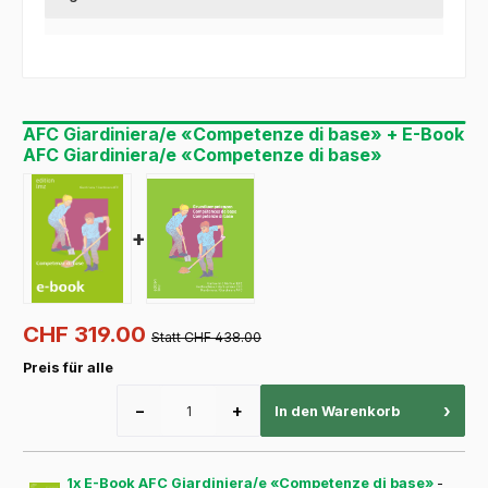
AFC Giardiniera/e «Competenze di base» + E-Book
AFC Giardiniera/e «Competenze di base»
+
CHF 319.00
Statt CHF 438.00
Preis für alle
−
+
›
In den Warenkorb
1x E-Book AFC Giardiniera/e «Competenze di base»
-