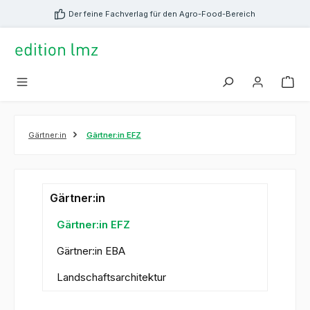
alt springen
Der feine Fachverlag für den Agro-Food-Bereich
Gärtner:in
Gärtner:in EFZ
Gärtner:in
Gärtner:in EFZ
Gärtner:in EBA
Landschaftsarchitektur