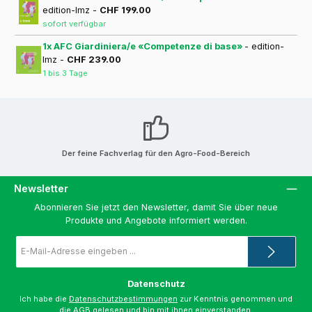
edition-lmz -
CHF 199.00
sofort verfügbar
1x AFC Giardiniera/e «Competenze di base»
- edition-
lmz -
CHF 239.00
1 bis 3 Tage
Der feine Fachverlag für den Agro-Food-Bereich
Newsletter
Abonnieren Sie jetzt den Newsletter, damit Sie über neue
Produkte und Angebote informiert werden.
E-
Mail-
Adresse
*
Datenschutz
Ich habe die
Datenschutzbestimmungen
zur Kenntnis genommen und
die
AGB
gelesen und bin mit ihnen einverstanden.