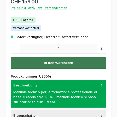
CHF 159.00
Preise inkl. MWST zzgl. Versandkosten
> 500 lagernd
Versandkostenfrei
Sofort verfügbar, Lieferzeit: sofort verfügbar
Produkt Anzahl: Gib den gewünschten Wert ein oder benutze die Schaltflächen um die 
In den Warenkorb
Produktnummer:
U35014
Beschreibung
Manuale tecnico per la formazione professionale di
base «Giardinier/e AFC» Il manuale tecnico si basa
sull'ordinanza sull'…
Mehr
Eigenschaften