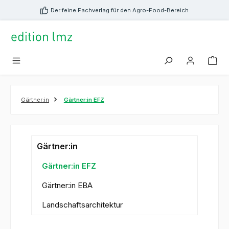
alt springen
Der feine Fachverlag für den Agro-Food-Bereich
Gärtner:in
Gärtner:in EFZ
Gärtner:in
Gärtner:in EFZ
Gärtner:in EBA
Landschaftsarchitektur