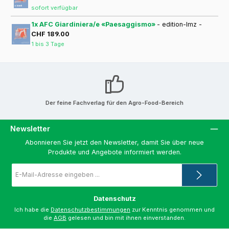
sofort verfügbar
1x AFC Giardiniera/e «Paesaggismo»
- edition-lmz -
CHF 189.00
1 bis 3 Tage
Der feine Fachverlag für den Agro-Food-Bereich
Newsletter
Abonnieren Sie jetzt den Newsletter, damit Sie über neue
Produkte und Angebote informiert werden.
E-
Mail-
Adresse
*
Datenschutz
Ich habe die
Datenschutzbestimmungen
zur Kenntnis genommen und
die
AGB
gelesen und bin mit ihnen einverstanden.