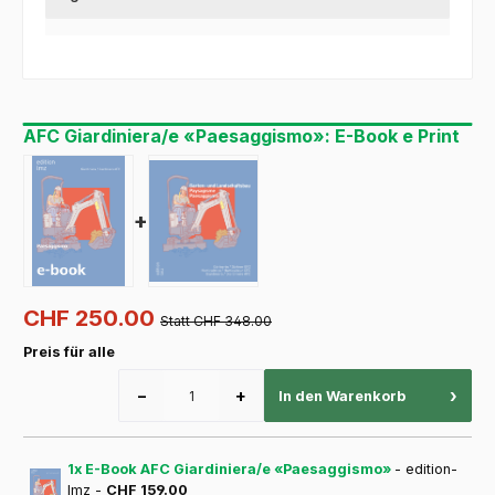
AFC Giardiniera/e «Paesaggismo»: E-Book e Print
+
CHF 250.00
Statt CHF 348.00
Preis für alle
−
+
›
In den Warenkorb
1x E-Book AFC Giardiniera/e «Paesaggismo»
- edition-
lmz -
CHF 159.00