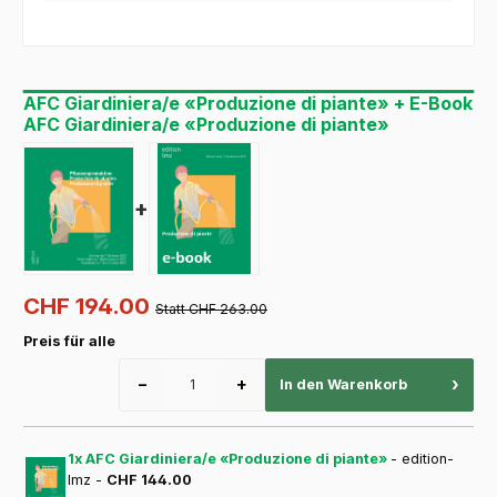
AFC Giardiniera/e «Produzione di piante» + E-Book
AFC Giardiniera/e «Produzione di piante»
+
CHF 194.00
Statt CHF 263.00
Preis für alle
−
+
›
In den Warenkorb
1x AFC Giardiniera/e «Produzione di piante»
- edition-
lmz -
CHF 144.00