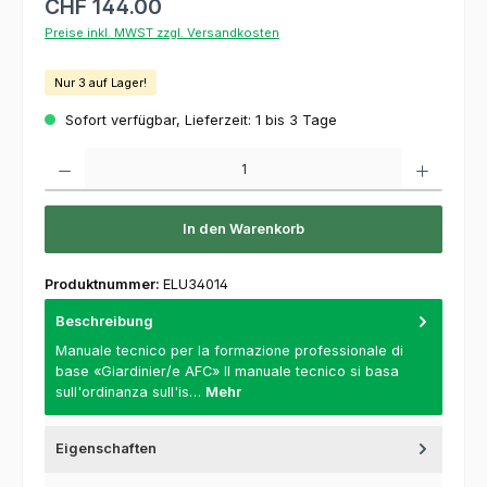
CHF 144.00
Preise inkl. MWST zzgl. Versandkosten
Nur 3 auf Lager!
Sofort verfügbar, Lieferzeit: 1 bis 3 Tage
Produkt Anzahl: Gib den gewünschten Wert ein oder benutze die Schaltflächen um die 
In den Warenkorb
Produktnummer:
ELU34014
Beschreibung
Manuale tecnico per la formazione professionale di
base «Giardinier/e AFC» Il manuale tecnico si basa
sull'ordinanza sull'is…
Mehr
Eigenschaften