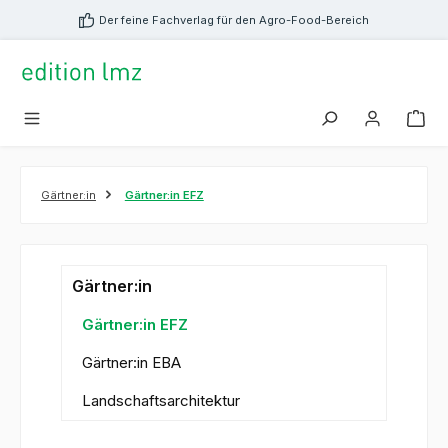
alt springen
Der feine Fachverlag für den Agro-Food-Bereich
Gärtner:in
Gärtner:in EFZ
Gärtner:in
Gärtner:in EFZ
Gärtner:in EBA
Landschaftsarchitektur