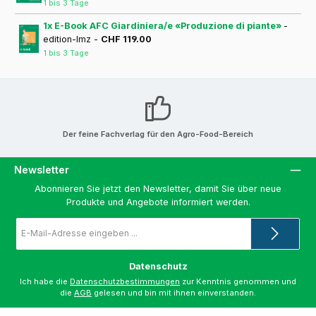
1 bis 3 Tage
1x E-Book AFC Giardiniera/e «Produzione di piante»
-
edition-lmz -
CHF 119.00
1 bis 3 Tage
Der feine Fachverlag für den Agro-Food-Bereich
Newsletter
Abonnieren Sie jetzt den Newsletter, damit Sie über neue
Produkte und Angebote informiert werden.
E-
Mail-
Adresse
*
Datenschutz
Ich habe die
Datenschutzbestimmungen
zur Kenntnis genommen und
die
AGB
gelesen und bin mit ihnen einverstanden.