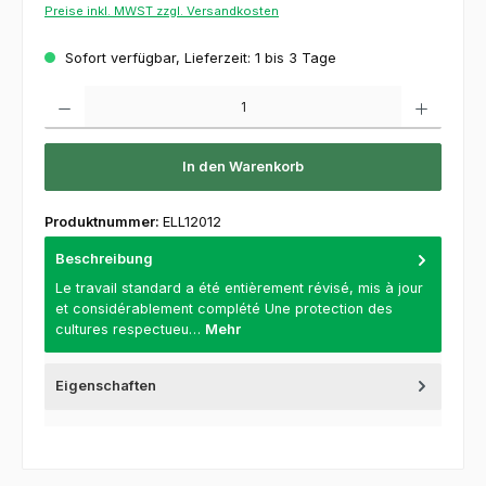
Preise inkl. MWST zzgl. Versandkosten
Sofort verfügbar, Lieferzeit: 1 bis 3 Tage
Produkt Anzahl: Gib den gewünschten Wert ein oder benutze die Schaltflächen um die 
In den Warenkorb
Produktnummer:
ELL12012
Beschreibung
Le travail standard a été entièrement révisé, mis à jour
et considérablement complété Une protection des
cultures respectueu…
Mehr
Eigenschaften