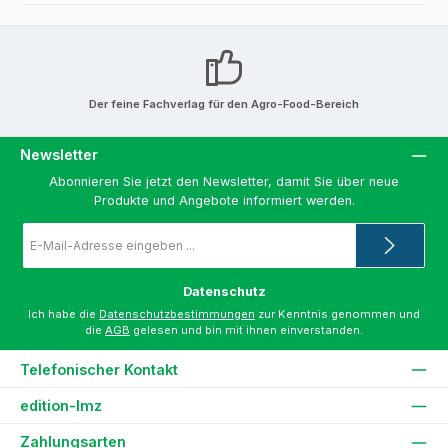
Der feine Fachverlag für den Agro-Food-Bereich
Newsletter
Abonnieren Sie jetzt den Newsletter, damit Sie über neue
Produkte und Angebote informiert werden.
E-
Mail-
Adresse
*
Datenschutz
Ich habe die
Datenschutzbestimmungen
zur Kenntnis genommen und
die
AGB
gelesen und bin mit ihnen einverstanden.
Telefonischer Kontakt
edition-lmz
Zahlungsarten