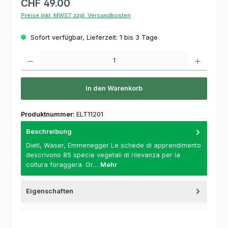
CHF 49.00
Preise inkl. MWST zzgl. Versandkosten
Sofort verfügbar, Lieferzeit: 1 bis 3 Tage
Produkt Anzahl: Gib den gewünschten Wert ein oder benutze die Schaltflächen um die 
In den Warenkorb
Produktnummer:
ELT11201
Beschreibung
Dietl, Waser, Emmenegger Le schede di apprendimento
descrivono 85 specie vegetali di rilevanza per la
coltura foraggera. Gr…
Mehr
Eigenschaften