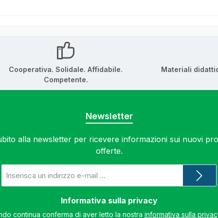
Cooperativa. Solidale. Affidabile.
Materiali didatti
Competente.
Newsletter
subito alla newsletter per ricevere informazioni sui nuovi prod
offerte.
Indirizzo
e-
mail
*
Informativa sulla privacy
do continua conferma di aver letto la nostra
informativa sulla priva