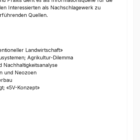
 Praxis dient es als Informationsquelle für die
len Interessierten als Nachschlagewerk zu
rführenden Quellen.
tioneller Landwirtschaft»
usystemen; Agrikultur-Dilemma
d Nachhaltigkeitsanalyse
ten und Neozoen
erbau
ngt; «5V-Konzept»