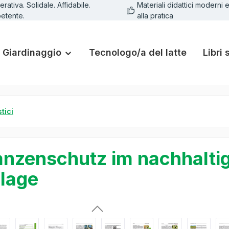
rativa. Solidale. Affidabile.
Materiali didattici moderni e
etente.
alla pratica
Giardinaggio
Tecnologo/a del latte
Libri 
stici
anzenschutz im nachhalti
lage
lleria di immagini