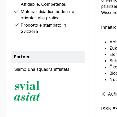
Unterric
Affidabile. Competente.
pflanze
Materiali didattici moderni e
Wissens
orientati alla pratica
Prodotto e stampato in
Inhaltli
Svizzera
Anb
Zuk
Ele
Partner
Sch
Öko
Siamo una squadra affiatata!
Bio
Nut
10. Auf
ISBN 9