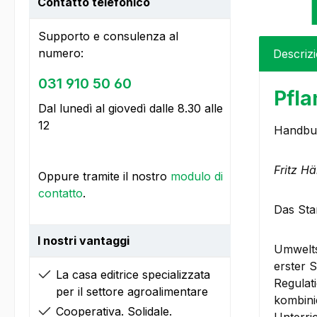
Contatto telefonico
Supporto e consulenza al
numero:
Descriz
031 910 50 60
Pfla
Dal lunedì al giovedì dalle 8.30 alle
12
Handbuc
Fritz H
Oppure tramite il nostro
modulo di
contatto
.
Das Sta
I nostri vantaggi
Umwelts
erster 
La casa editrice specializzata
Regulat
per il settore agroalimentare
kombini
Cooperativa. Solidale.