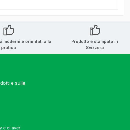
ci moderni e orientati alla
Prodotto e stampato in
pratica
Svizzera
otti e sulle
cy
e di aver