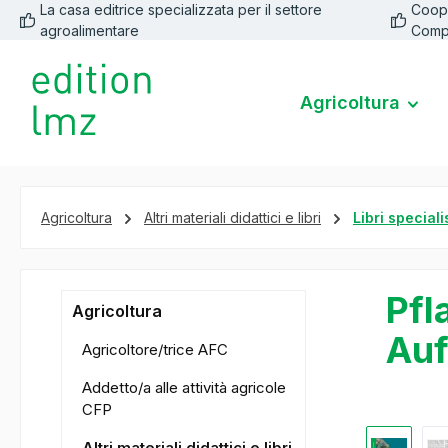
La casa editrice specializzata per il settore
Coope
 ricerca
Passa alla navigazione principale
agroalimentare
Comp
Agricoltura
Agricoltura
Altri materiali didattici e libri
Libri speciali
Pfl
Agricoltura
Auf
Agricoltore/trice AFC
Addetto/a alle attività agricole
CFP
Salta la ga
Altri materiali didattici e libri