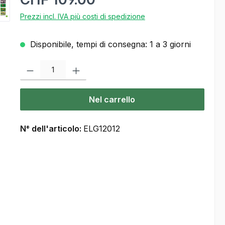
Prezzi incl. IVA più costi di spedizione
Disponibile, tempi di consegna: 1 a 3 giorni
Quantità del prodotto: inserisca la quantità desiderata o usi i pulsanti
Nel carrello
N° dell'articolo:
ELG12012