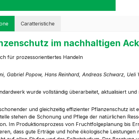
ione
Caratteristiche
nzenschutz im nachhaltigen Ack
h für prozessorientiertes Handeln
äni, Gabriel Popow, Hans Reinhard, Andreas Schwarz, Ueli 
ndardwerk wurde vollständig überarbeitet, aktualisiert und
chonender und gleichzeitig effizienter Pflanzenschutz ist e
Stelle stehen die Schonung und Pflege der natürlichen Res
ion. Im Produktionsprozess von Fruchtfolgeplanung bis E
eren, dass gute Erträge und hohe ökologische Leistungen res