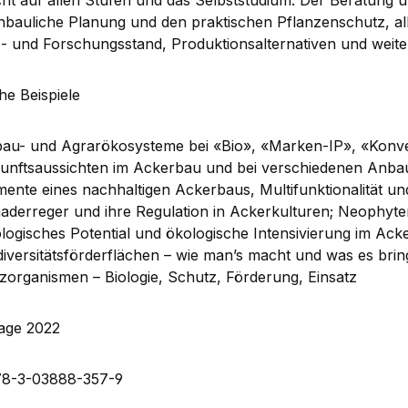
ht auf allen Stufen und das Selbststudium. Der Beratung und
nbauliche Planung und den praktischen Pflanzenschutz, al
- und Forschungsstand, Produktionsalternativen und weite
che Beispiele
au- und Agrarökosysteme bei «Bio», «Marken-IP», «Konven
unftsaussichten im Ackerbau und bei verschiedenen Anba
mente eines nachhaltigen Ackerbaus, Multifunktionalität un
aderreger und ihre Regulation in Ackerkulturen; Neophy
logisches Potential und ökologische Intensivierung im Ack
diversitätsförderflächen – wie man’s macht und was es bri
zorganismen – Biologie, Schutz, Förderung, Einsatz
lage 2022
78-3-03888-357-9