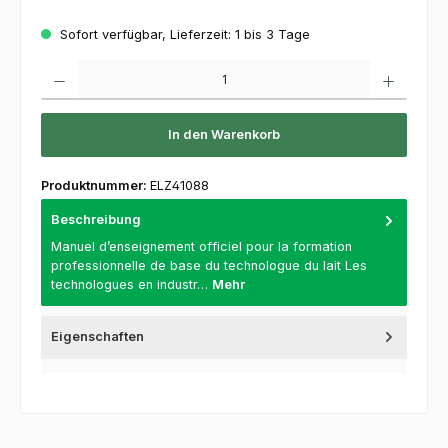
Sofort verfügbar, Lieferzeit: 1 bis 3 Tage
Produkt Anzahl: Gib den gewünschten Wert ein oder benutze die Schaltflächen um die 
In den Warenkorb
Produktnummer:
ELZ41088
Beschreibung
Manuel d’enseignement officiel pour la formation
professionnelle de base du technologue du lait Les
technologues en industr…
Mehr
Eigenschaften