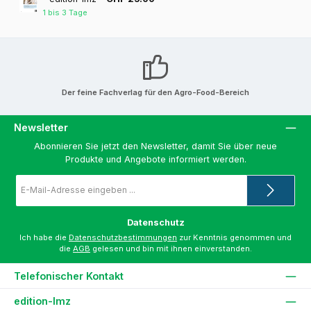
1 bis 3 Tage
Der feine Fachverlag für den Agro-Food-Bereich
Newsletter
Abonnieren Sie jetzt den Newsletter, damit Sie über neue
Produkte und Angebote informiert werden.
E-
Mail-
Adresse
*
Datenschutz
Ich habe die
Datenschutzbestimmungen
zur Kenntnis genommen und
die
AGB
gelesen und bin mit ihnen einverstanden.
Telefonischer Kontakt
edition-lmz