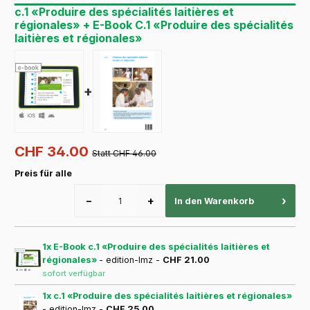
c.1 «Produire des spécialités laitières et
régionales» + E-Book C.1 «Produire des spécialités
laitières et régionales»
+
CHF 34.00
Statt CHF 46.00
Preis für alle
−
+
›
In den Warenkorb
1x E-Book c.1 «Produire des spécialités laitières et
régionales»
- edition-lmz -
CHF 21.00
sofort verfügbar
1x c.1 «Produire des spécialités laitières et régionales»
- edition-lmz -
CHF 25.00