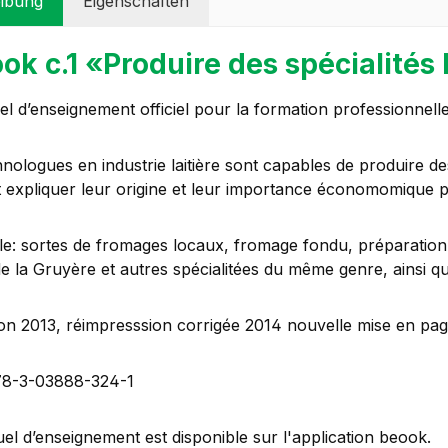
ibung
Eigenschaften
ok c.1 «Produire des spécialités 
l d’enseignement officiel pour la formation professionnell
nologues en industrie laitière sont capables de produire des s
 expliquer leur origine et leur importance économomique pou
e: sortes de fromages locaux, fromage fondu, préparation
e la Gruyère et autres spécialitées du même genre, ainsi q
tion 2013, réimpresssion corrigée 2014 nouvelle mise en pa
78-3-03888-324-1
el d’enseignement est disponible sur l'application beook.