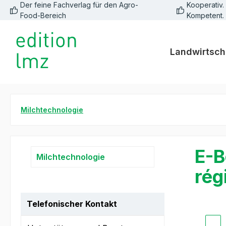
Der feine Fachverlag für den Agro-
Kooperativ. 
springen
Zur Hauptnavigation springen
Food-Bereich
Kompetent.
Landwirtsch
Milchtechnologie
E-B
Milchtechnologie
rég
Telefonischer Kontakt
Bildergale