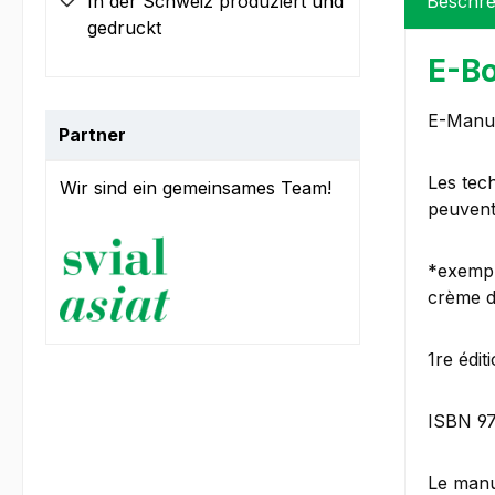
In der Schweiz produziert und
Beschre
gedruckt
E-Bo
E-Manue
Partner
Les tech
Wir sind ein gemeinsames Team!
peuvent
*exempl
crème d
1re édi
ISBN 9
Le manu