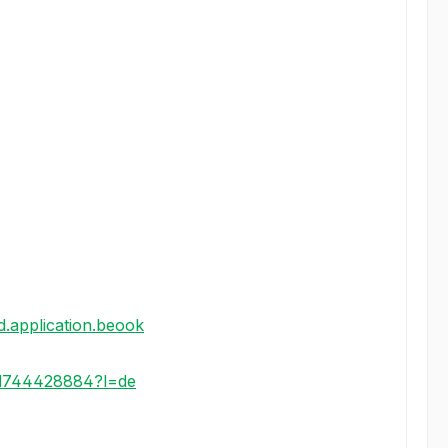
id.application.beook
/id744428884?l=de