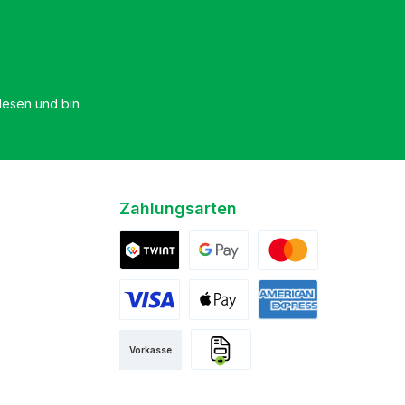
esen und bin
Zahlungsarten
Twint
Google Pay
Mastercard
Visa
Apple Pay
American Express
Vorkasse
Rechnung