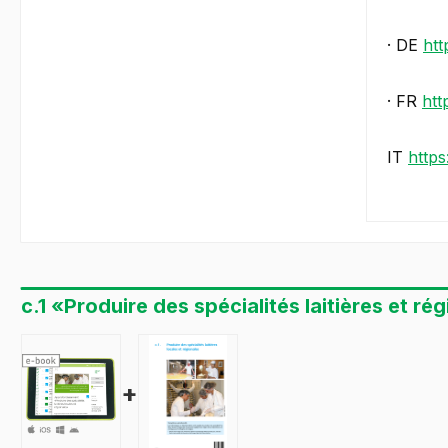
· DE
htt
· FR
htt
IT
http
c.1 «Produire des spécialités laitières et ré
+