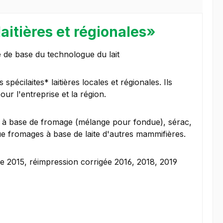
laitières et régionales»
e de base du technologue du lait
pécilaites* laitières locales et régionales. Ils
r l'entreprise et la région.
 à base de fromage (mélange pour fondue), sérac,
ue fromages à base de laite d'autres mammifières.
ge 2015, réimpression corrigée 2016, 2018, 2019