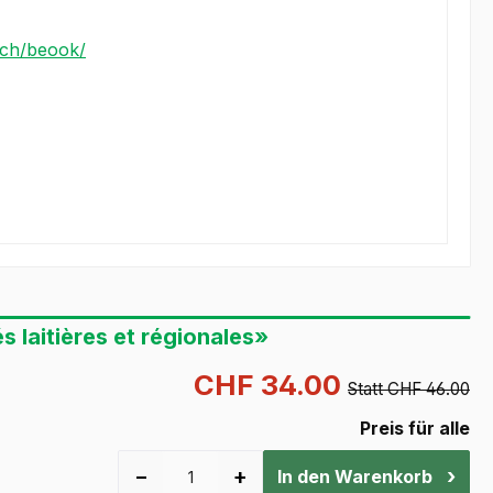
n.ch/beook/
s laitières et régionales»
CHF 34.00
Statt CHF 46.00
Preis für alle
−
+
›
In den Warenkorb