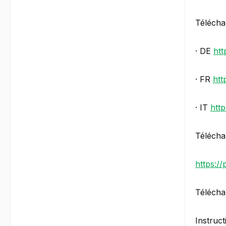
Télécha
· DE
htt
· FR
htt
· IT
http
Télécha
https://
Télécha
Instruct