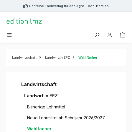
alt springen
Der feine Fachverlag für den Agro-Food-Bereich
Landwirtschaft
Landwirt:in EFZ
Wahlfächer
Landwirtschaft
Landwirt:in EFZ
Bisherige Lehrmittel
Neue Lehrmittel ab Schuljahr 2026/2027
Wahlfächer