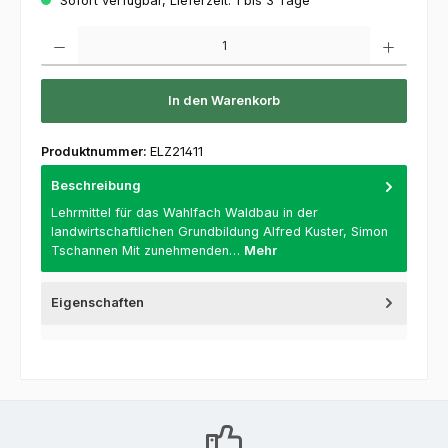
Sofort verfügbar, Lieferzeit: 1 bis 3 Tage
Produkt Anzahl: Gib den gewünschten Wert ein oder benutze die Schaltflächen um die 
In den Warenkorb
Produktnummer:
ELZ21411
Beschreibung
Lehrmittel für das Wahlfach Waldbau in der
landwirtschaftlichen Grundbildung Alfred Kuster, Simon
Tschannen Mit zunehmenden…
Mehr
Eigenschaften