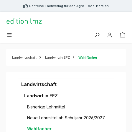
alt springen
Der feine Fachverlag für den Agro-Food-Bereich
Landwirtschaft
Landwirt:in EFZ
Wahlfächer
Landwirtschaft
Landwirt:in EFZ
Bisherige Lehrmittel
Neue Lehrmittel ab Schuljahr 2026/2027
Wahlfächer