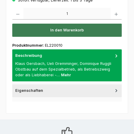
Sofort verfügbar, Lieferzeit: 1 bis 3 Tage
Produkt Anzahl: Gib den gewünschten Wert ein oder benutze die Schaltflächen um die 
In den Warenkorb
Produktnummer:
EL220010
Beschreibung
Klaus Gersbach, Ueli Gremminger, Dominique Ruggli
Obstbau auf dem Spezialbetrieb, als Betriebszweig
oder als Liebhaberei -…
Mehr
Eigenschaften