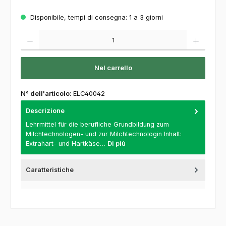
Disponibile, tempi di consegna: 1 a 3 giorni
Quantità del prodotto: inserisca la quantità desiderata o usi i pulsanti per aumentare o
Nel carrello
N° dell'articolo:
ELC40042
Descrizione
Lehrmittel für die berufliche Grundbildung zum
Milchtechnologen- und zur Milchtechnologin Inhalt:
Extrahart- und Hartkäse…
Di più
Caratteristiche