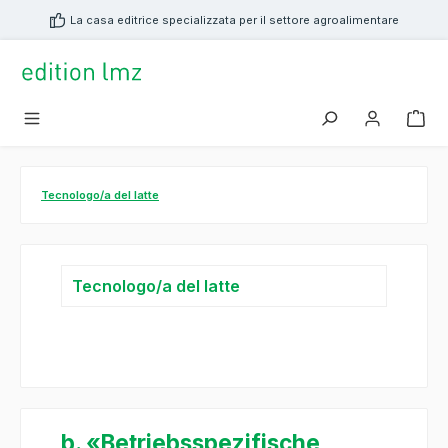
nuto principale
La casa editrice specializzata per il settore agroalimentare
Tecnologo/a del latte
Tecnologo/a del latte
b. «Betriebsspezifische