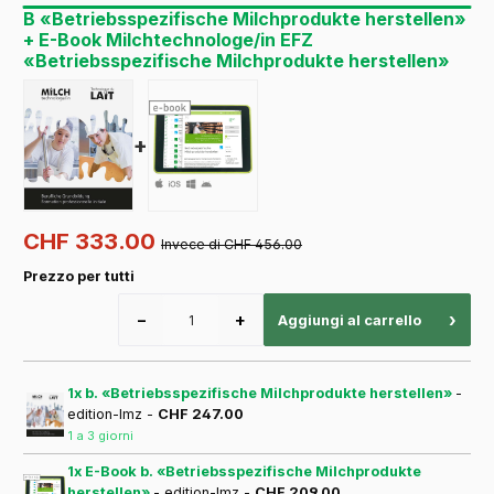
B «Betriebsspezifische Milchprodukte herstellen»
+ E-Book Milchtechnologe/in EFZ
«Betriebsspezifische Milchprodukte herstellen»
+
CHF 333.00
Invece di CHF 456.00
Prezzo per tutti
−
+
›
Aggiungi al carrello
1x b. «Betriebsspezifische Milchprodukte herstellen»
-
edition-lmz -
CHF 247.00
1 a 3 giorni
1x E-Book b. «Betriebsspezifische Milchprodukte
herstellen»
- edition-lmz -
CHF 209.00