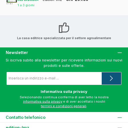
1 a 3 giorni
La casa editrice specializzata per il settore agroalimentare
Newsletter
Si iscriva subito alla newsletter per ricevere informazioni sui nuovi
prodotti e sulle offerte.
Indirizzo
e-
mail
*
Informativa sulla privacy
Selezionando continua conferma di aver letto la nostra
informativa sulla privacy
e di aver accettato i nostri
termini e condizioni generali
.
Contatto telefonico
edition-lmz