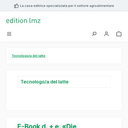
nuto principale
La casa editrice specializzata per il settore agroalimentare
Tecnologo/a del latte
Tecnologo/a del latte
E-Book d. + e. «Die