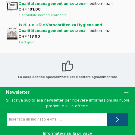
Qualitätsmanagement umsetzen»
- edition-lmz -
CHF 101.00
disponibile immediatamente
1x d. + e. «Die Vorschriften zu Hygiene und
Qualitätsmanagement umsetzen»
- edition-lmz -
CHF 119.00
1 a 3 giorni
La casa editrice specializzata per il settore agroalimentare
Newsletter
Si iscriva subito alla newsletter per ricevere informazioni sui nuovi
prodotti e sulle offerte.
Indirizzo
e-
mail
*
Informativa sulla privacy