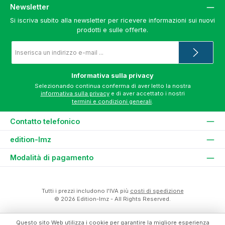
Newsletter
Si iscriva subito alla newsletter per ricevere informazioni sui nuovi
prodotti e sulle offerte.
Indirizzo
e-
mail
*
Informativa sulla privacy
Selezionando continua conferma di aver letto la nostra
informativa sulla privacy
e di aver accettato i nostri
termini e condizioni generali
.
Contatto telefonico
edition-lmz
Modalità di pagamento
Tutti i prezzi includono l'IVA più
costi di spedizione
© 2026 Edition-lmz - All Rights Reserved.
Questo sito Web utilizza i cookie per garantire la migliore esperienza