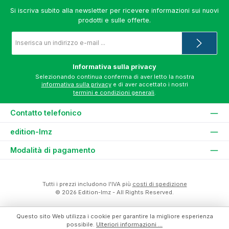
Si iscriva subito alla newsletter per ricevere informazioni sui nuovi
prodotti e sulle offerte.
Indirizzo
e-
mail
*
Informativa sulla privacy
Selezionando continua conferma di aver letto la nostra
informativa sulla privacy
e di aver accettato i nostri
termini e condizioni generali
.
Contatto telefonico
edition-lmz
Modalità di pagamento
Tutti i prezzi includono l'IVA più
costi di spedizione
© 2026 Edition-lmz - All Rights Reserved.
Questo sito Web utilizza i cookie per garantire la migliore esperienza
possibile.
Ulteriori informazioni ...