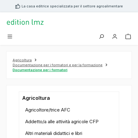
nuto principale
La casa editrice specializzata per il settore agroalimentare
Agricoltura
Documentazione per i formatori e per la formazione
Documentazione per i formatori
Agricoltura
Agricoltore/trice AFC
Addetto/a alle attività agricole CFP
Altri materiali didattici e libri