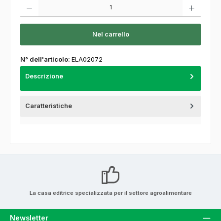
Quantità del prodotto: inserisca la quantità desiderata o usi i pulsanti per aumentare o
Nel carrello
N° dell'articolo:
ELA02072
Descrizione
Caratteristiche
La casa editrice specializzata per il settore agroalimentare
Newsletter