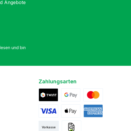
nd Angebote
esen und bin
Zahlungsarten
Twint
Google Pay
Mastercard
Visa
Apple Pay
American Express
Vorkasse