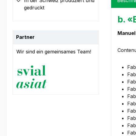
In der Schweiz produziert und
Beschre
gedruckt
b. «
Manuel 
Partner
Contenu
Wir sind ein gemeinsames Team!
Fab
Fab
Fab
Fab
Fab
Fab
Fab
Fab
Fab
Fab