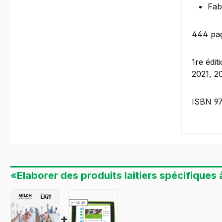
Fab
444 pag
1re édi
2021, 2
ISBN 9
«Elaborer des produits laitiers spécifiques 
+