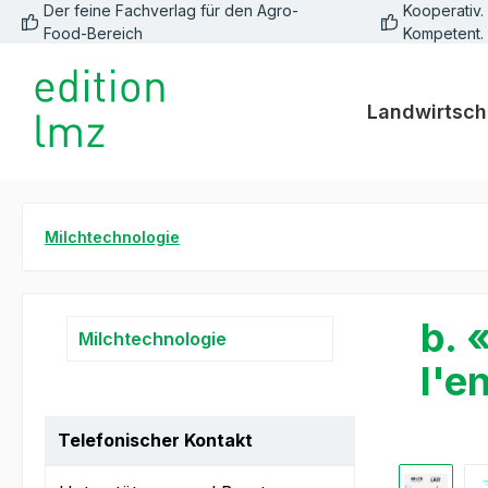
Der feine Fachverlag für den Agro-
Kooperativ. 
springen
Zur Hauptnavigation springen
Food-Bereich
Kompetent.
Landwirtsch
Milchtechnologie
b. 
Milchtechnologie
l'e
Telefonischer Kontakt
Bildergale