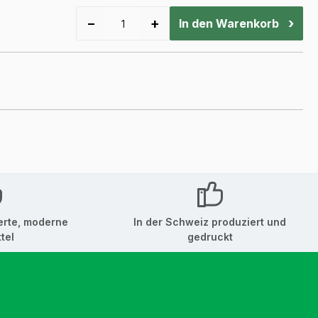
−
+
›
In den Warenkorb
erte, moderne
In der Schweiz produziert und
tel
gedruckt