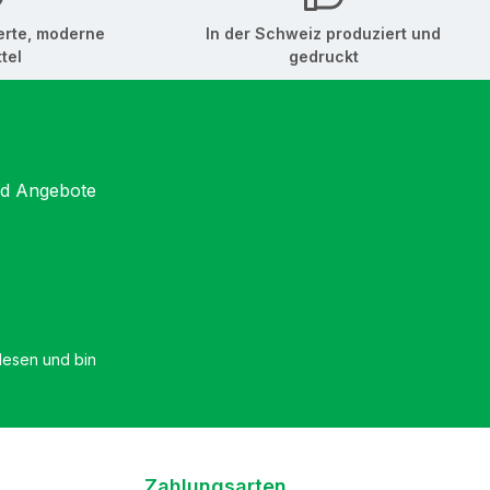
erte, moderne
In der Schweiz produziert und
tel
gedruckt
nd Angebote
esen und bin
Zahlungsarten