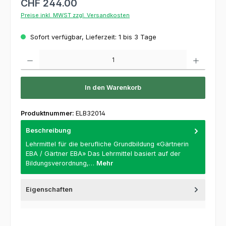
CHF 244.00
Preise inkl. MWST zzgl. Versandkosten
Sofort verfügbar, Lieferzeit: 1 bis 3 Tage
Produkt Anzahl: Gib den gewünschten Wert ein oder benutze die Schaltflächen um die 
In den Warenkorb
Produktnummer:
ELB32014
Beschreibung
Lehrmittel für die berufliche Grundbildung «Gärtnerin
EBA / Gärtner EBA» Das Lehrmittel basiert auf der
Bildungsverordnung,…
Mehr
Eigenschaften