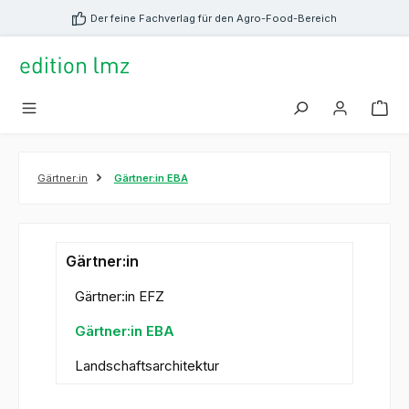
alt springen
Der feine Fachverlag für den Agro-Food-Bereich
Gärtner:in
Gärtner:in EBA
Gärtner:in
Gärtner:in EFZ
Gärtner:in EBA
Landschaftsarchitektur