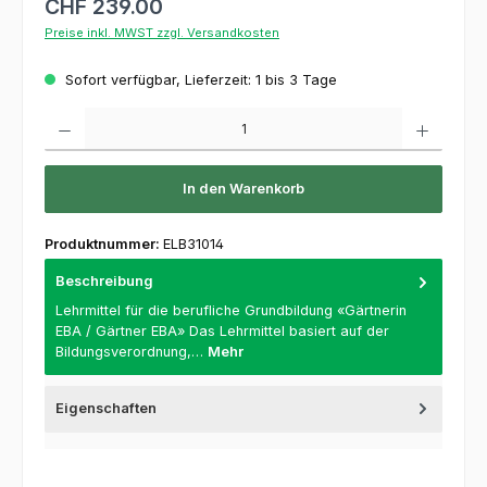
CHF 239.00
Preise inkl. MWST zzgl. Versandkosten
Sofort verfügbar, Lieferzeit: 1 bis 3 Tage
Produkt Anzahl: Gib den gewünschten Wert ein oder benutze die Schaltflächen um die 
In den Warenkorb
Produktnummer:
ELB31014
Beschreibung
Lehrmittel für die berufliche Grundbildung «Gärtnerin
EBA / Gärtner EBA» Das Lehrmittel basiert auf der
Bildungsverordnung,…
Mehr
Eigenschaften