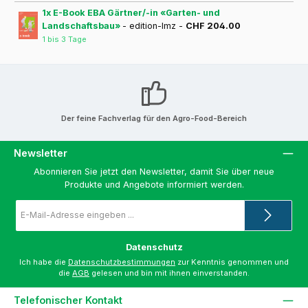
1x E-Book EBA Gärtner/-in «Garten- und
Landschaftsbau»
- edition-lmz -
CHF 204.00
1 bis 3 Tage
Der feine Fachverlag für den Agro-Food-Bereich
Newsletter
Abonnieren Sie jetzt den Newsletter, damit Sie über neue
Produkte und Angebote informiert werden.
E-
Mail-
Adresse
*
Datenschutz
Ich habe die
Datenschutzbestimmungen
zur Kenntnis genommen und
die
AGB
gelesen und bin mit ihnen einverstanden.
Telefonischer Kontakt