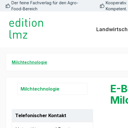
Der feine Fachverlag für den Agro-
Kooperativ. 
springen
Zur Hauptnavigation springen
Food-Bereich
Kompetent.
Landwirtsch
Milchtechnologie
E-B
Milchtechnologie
Mil
Telefonischer Kontakt
Bildergale