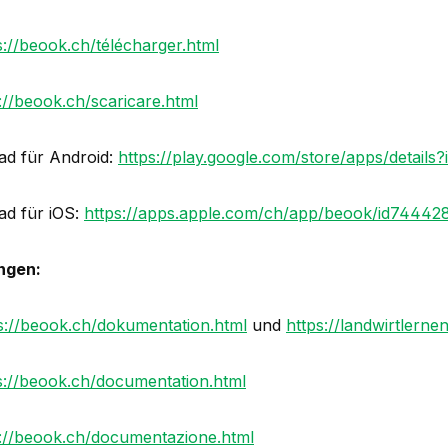
s://beook.ch/télécharger.html
://beook.ch/scaricare.html
d für Android:
https://play.google.com/store/apps/details?
d für iOS:
https://apps.apple.com/ch/app/beook/id74442
ngen:
s://beook.ch/dokumentation.html
und
https://landwirtlerne
s://beook.ch/documentation.html
s://beook.ch/documentazione.html