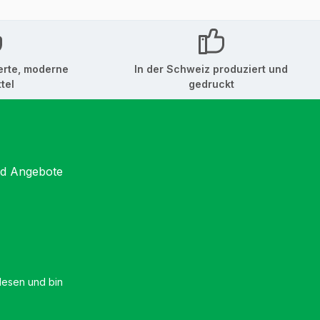
erte, moderne
In der Schweiz produziert und
tel
gedruckt
nd Angebote
esen und bin