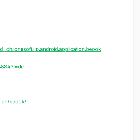
id=ch.ionesoft.ilp.android.application.beook
8884?l=de
n.ch/beook/