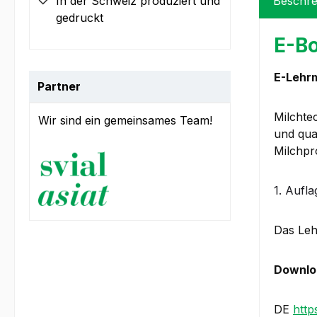
In der Schweiz produziert und
Beschre
gedruckt
E-Bo
E-Lehrm
Partner
Milchte
Wir sind ein gemeinsames Team!
und qua
Milchpr
1. Aufl
Das Lehr
Downlo
DE
http