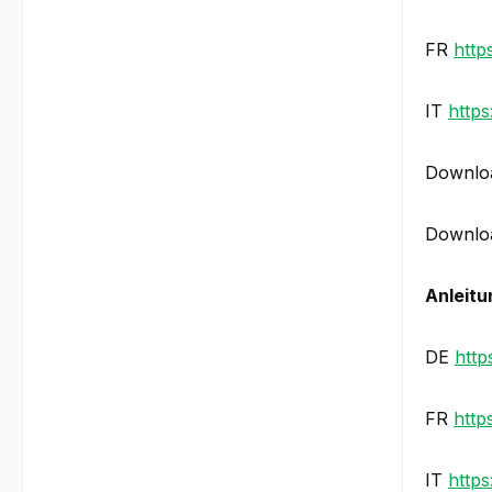
FR
http
IT
https
Downloa
Downloa
Anleitu
DE
http
FR
http
IT
http