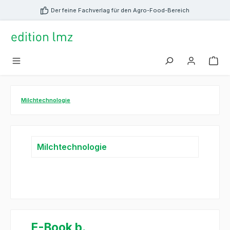
alt springen
Der feine Fachverlag für den Agro-Food-Bereich
Milchtechnologie
Milchtechnologie
E-Book b.