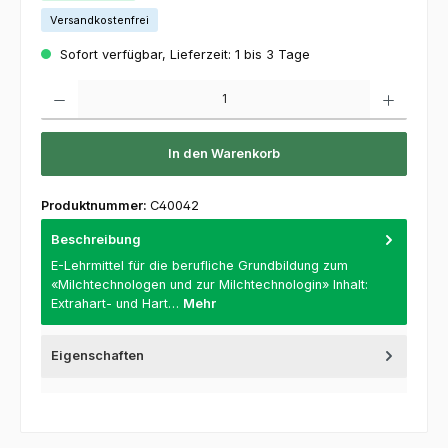
Versandkostenfrei
Sofort verfügbar, Lieferzeit: 1 bis 3 Tage
Produkt Anzahl: Gib den gewünschten Wert ein oder benutze die Schaltflächen um die 
In den Warenkorb
Produktnummer:
C40042
Beschreibung
E-Lehrmittel für die berufliche Grundbildung zum
«Milchtechnologen und zur Milchtechnologin» Inhalt:
Extrahart- und Hart…
Mehr
Eigenschaften