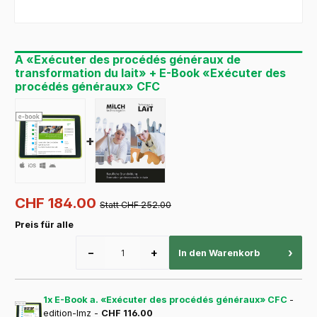
A «Exécuter des procédés généraux de
transformation du lait» + E-Book «Exécuter des
procédés généraux» CFC
+
CHF 184.00
Statt CHF 252.00
Preis für alle
−
+
›
In den Warenkorb
1x E-Book a. «Exécuter des procédés généraux» CFC
-
edition-lmz -
CHF 116.00