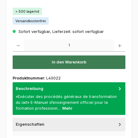
> 500 lagernd
Versandkostenfrei
Sofort verfügbar, Lieferzeit: sofort verfügbar
Produkt Anzahl: Gib den gewünschten Wert ein oder benutze die Schaltflächen um die 
In den Warenkorb
Produktnummer:
L40022
Beschreibung
«Exécuter des procédés généraux de transformation
du lait» E-Manuel d’enseignement officiel pour la
formation professionn…
Mehr
Eigenschaften