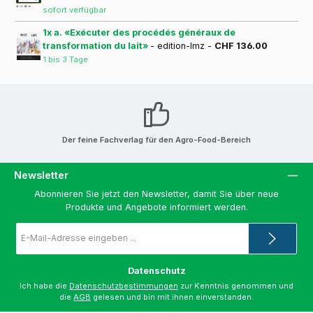
sofort verfügbar
1x a. «Exécuter des procédés généraux de
transformation du lait»
- edition-lmz -
CHF 136.00
1 bis 3 Tage
Der feine Fachverlag für den Agro-Food-Bereich
Newsletter
Abonnieren Sie jetzt den Newsletter, damit Sie über neue
Produkte und Angebote informiert werden.
E-
Mail-
Adresse
*
Datenschutz
Ich habe die
Datenschutzbestimmungen
zur Kenntnis genommen und
die
AGB
gelesen und bin mit ihnen einverstanden.